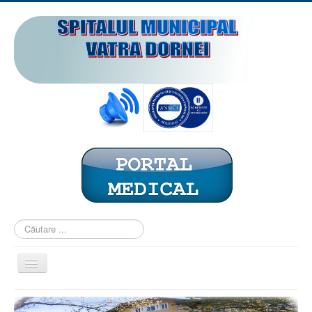
Căutare
...
Comută
navigarea
ACASĂ
PREZENTARE