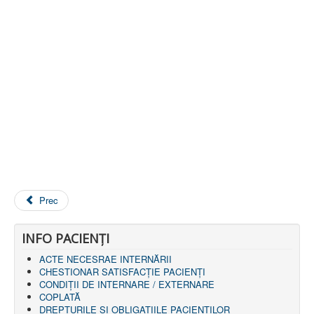
LEGISLAȚIE
ECONOMIC
ACHIZIŢII PUBLICE
BUGET
CONTRACTE C.A.S.
CONTRACTE PROGRAME NAȚIONALE
CHELTUIELI
CONSILIU DE ETICĂ
CONTACT
INFORMAŢII CONTACT
RUTE ACCES
RELAȚIA CU MASS-MEDIA
PURTĂTOR DE CUVÂNT
REGULI ACCES MASS-MEDIA
Prec
ORAR AUDIENŢE
COMUNICATE
HARTĂ SITE
INFO PACIENŢI
PROGRAMARE ONLINE
ACTE NECESRAE INTERNĂRII
CHESTIONAR SATISFACŢIE PACIENŢI
CONDIȚII DE INTERNARE / EXTERNARE
COPLATĂ
DREPTURILE ŞI OBLIGAŢIILE PACIENȚILOR