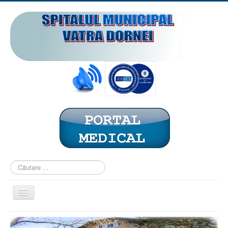
Căutare
...
Comută
navigarea
ACASĂ
PREZENTARE