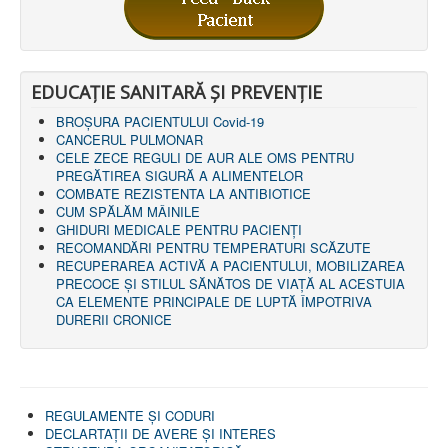
LEGISLAȚIE
ECONOMIC
ACHIZIŢII PUBLICE
BUGET
EDUCAȚIE SANITARĂ ȘI PREVENȚIE
CONTRACTE C.A.S.
CONTRACTE PROGRAME NAȚIONALE
BROȘURA PACIENTULUI Covid-19
CHELTUIELI
CANCERUL PULMONAR
CONSILIU DE ETICĂ
CELE ZECE REGULI DE AUR ALE OMS PENTRU
CONTACT
PREGĂTIREA SIGURĂ A ALIMENTELOR
INFORMAŢII CONTACT
COMBATE REZISTENTA LA ANTIBIOTICE
RUTE ACCES
CUM SPĂLĂM MÂINILE
RELAȚIA CU MASS-MEDIA
GHIDURI MEDICALE PENTRU PACIENȚI
RECOMANDĂRI PENTRU TEMPERATURI SCĂZUTE
PURTĂTOR DE CUVÂNT
RECUPERAREA ACTIVĂ A PACIENTULUI, MOBILIZAREA
REGULI ACCES MASS-MEDIA
PRECOCE ȘI STILUL SĂNĂTOS DE VIAȚĂ AL ACESTUIA
ORAR AUDIENŢE
CA ELEMENTE PRINCIPALE DE LUPTĂ ÎMPOTRIVA
COMUNICATE
DURERII CRONICE
HARTĂ SITE
PROGRAMARE ONLINE
REGULAMENTE ŞI CODURI
DECLARTAŢII DE AVERE ȘI INTERES