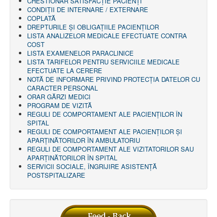
CHESTIONAR SATISFACŢIE PACIENŢI
AMBULATOR CHIRURGIE
CONDIȚII DE INTERNARE / EXTERNARE
AMBULATOR ORTOPEDIE ȘI TRAUMATOLOGIE
COPLATĂ
AMBULATOR MEDICINĂ INTERNĂ
DREPTURILE ŞI OBLIGAŢIILE PACIENȚILOR
AMBULATOR NEUROLOGIE
LISTA ANALIZELOR MEDICALE EFECTUATE CONTRA
AMBULATOR PEDIATRIE
COST
AMBULATOR ÎNGRIJIRI PALIATIVE
LISTA EXAMENELOR PARACLINICE
MANAGEMENT
LISTA TARIFELOR PENTRU SERVICIILE MEDICALE
PROIECT DE MANAGEMENT 2026
EFECTUATE LA CERERE
PLAN STRATEGIC 2021 - 2025
NOTĂ DE INFORMARE PRIVIND PROTECŢIA DATELOR CU
PROIECT DE MANAGEMENT 2021
CARACTER PERSONAL
PROIECT DE MANAGEMENT 2017
ORAR GĂRZI MEDICI
CONSILIUL DE ADMINISTRAŢIE
PROGRAM DE VIZITĂ
COMITET DIRECTOR
REGULI DE COMPORTAMENT ALE PACIENȚILOR ÎN
DECLARATIE MANAGER PRIVIND IMPLEMENTAREA
SPITAL
SISTEMULUI DE CALITATE 2019
REGULI DE COMPORTAMENT ALE PACIENȚILOR ȘI
PLAN MANAGEMENT
APARȚINĂTORILOR ÎN AMBULATORIU
INTEGRITATE
REGULI DE COMPORTAMENT ALE VIZITATORILOR SAU
ADMINISTRATIV
APARȚINĂTORILOR ÎN SPITAL
RESURSE UMANE
SERVICII SOCIALE, ÎNGRIJIRE ASISTENŢĂ
POSTSPITALIZARE
INFORMAŢII
PROGRAM VOLUNTARIAT
JURIDIC