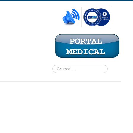
Căutare
...