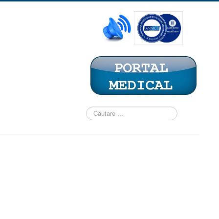
Căutare
...