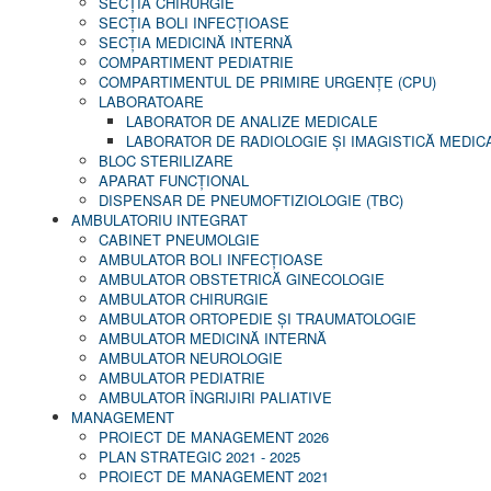
SECŢIA CHIRURGIE
SECŢIA BOLI INFECŢIOASE
SECŢIA MEDICINĂ INTERNĂ
COMPARTIMENT PEDIATRIE
COMPARTIMENTUL DE PRIMIRE URGENȚE (CPU)
LABORATOARE
LABORATOR DE ANALIZE MEDICALE
LABORATOR DE RADIOLOGIE ŞI IMAGISTICĂ MEDIC
BLOC STERILIZARE
APARAT FUNCŢIONAL
DISPENSAR DE PNEUMOFTIZIOLOGIE (TBC)
AMBULATORIU INTEGRAT
CABINET PNEUMOLGIE
AMBULATOR BOLI INFECŢIOASE
AMBULATOR OBSTETRICĂ GINECOLOGIE
AMBULATOR CHIRURGIE
AMBULATOR ORTOPEDIE ȘI TRAUMATOLOGIE
AMBULATOR MEDICINĂ INTERNĂ
AMBULATOR NEUROLOGIE
AMBULATOR PEDIATRIE
AMBULATOR ÎNGRIJIRI PALIATIVE
MANAGEMENT
PROIECT DE MANAGEMENT 2026
PLAN STRATEGIC 2021 - 2025
PROIECT DE MANAGEMENT 2021