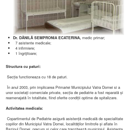
AMBULATOR CHIRURGIE
AMBULATOR ORTOPEDIE ȘI TRAUMATOLOGIE
AMBULATOR MEDICINĂ INTERNĂ
AMBULATOR NEUROLOGIE
AMBULATOR PEDIATRIE
AMBULATOR ÎNGRIJIRI PALIATIVE
MANAGEMENT
Dr. DĂNILĂ SEMPRONIA ECATERINA,
medic primar;
PROIECT DE MANAGEMENT 2026
7 asistente medicale;
PLAN STRATEGIC 2021 - 2025
4 infirmiere;
PROIECT DE MANAGEMENT 2021
1 îngrijitoare;
PROIECT DE MANAGEMENT 2017
CONSILIUL DE ADMINISTRAŢIE
COMITET DIRECTOR
Structura cu paturi:
DECLARATIE MANAGER PRIVIND IMPLEMENTAREA
SISTEMULUI DE CALITATE 2019
Secţia functioneaza cu 18 de paturi.
PLAN MANAGEMENT
INTEGRITATE
În anul 2003, prin implicarea Primariei Municipiului Vatra Dornei si a
ADMINISTRATIV
unor societaţi comerciale private, secţia de pediatrie a fost reparată şi
RESURSE UMANE
reamenajată în totalitate, fiind oferite condiţii optime de spitalizare.
Activitatea medicala:
INFORMAŢII
PROGRAM VOLUNTARIAT
Copartimentul de Pediatrie asigură asistenţă medicală de specialitate
JURIDIC
copiilor din Municipiul Vatra Dornei, localităţilor limitrofe şi aflate în
Bazinul Dornei, precum si celor care tranzitează municipiul. Asistenţa