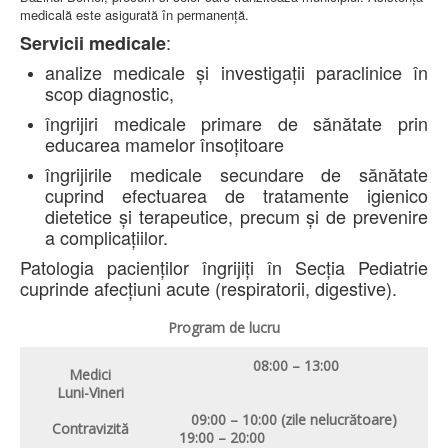
LEGISLAȚIE
medicală este asigurată în permanenţă.
ECONOMIC
:
Servicii medicale
ACHIZIŢII PUBLICE
analize medicale și investigații paraclinice în
BUGET
scop diagnostic,
CONTRACTE C.A.S.
CONTRACTE PROGRAME NAȚIONALE
îngrijiri medicale primare de sănătate prin
CHELTUIELI
educarea mamelor însoțitoare
CONSILIU DE ETICĂ
CONTACT
îngrijirile medicale secundare de sănătate
INFORMAŢII CONTACT
cuprind efectuarea de tratamente igienico
RUTE ACCES
dietetice și terapeutice, precum și de prevenire
RELAȚIA CU MASS-MEDIA
a complicațiilor.
PURTĂTOR DE CUVÂNT
Patologia pacienților îngrijiți în Secția Pediatrie
REGULI ACCES MASS-MEDIA
cuprinde afecțiuni acute (respiratorii, digestive).
ORAR AUDIENŢE
COMUNICATE
Program de lucru
HARTĂ SITE
PROGRAMARE ONLINE
08:00 – 13:00
Medici
Luni-Vineri
09:00 – 10:00 (zile nelucrătoare)
Contravizită
19:00 – 20:00