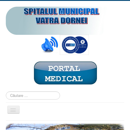
Căutare
...
Comută
navigarea
ACASĂ
PREZENTARE