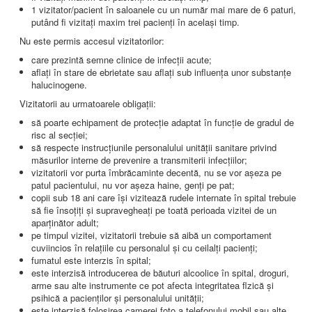
AMBULATOR CHIRURGIE
1 vizitator/pacient în saloanele cu un număr mai mare de 6 paturi,
AMBULATOR ORTOPEDIE ȘI TRAUMATOLOGIE
putând fi vizitați maxim trei pacienți în același timp.
AMBULATOR MEDICINĂ INTERNĂ
Nu este permis accesul vizitatorilor:
AMBULATOR NEUROLOGIE
AMBULATOR PEDIATRIE
care prezintă semne clinice de infecții acute;
AMBULATOR ÎNGRIJIRI PALIATIVE
aflați în stare de ebrietate sau aflați sub influența unor substanțe
MANAGEMENT
halucinogene.
PROIECT DE MANAGEMENT 2026
Vizitatorii au urmatoarele obligații:
PLAN STRATEGIC 2021 - 2025
PROIECT DE MANAGEMENT 2021
să poarte echipament de protecție adaptat în funcție de gradul de
PROIECT DE MANAGEMENT 2017
risc al secției;
CONSILIUL DE ADMINISTRAŢIE
să respecte instrucțiunile personalului unității sanitare privind
COMITET DIRECTOR
măsurilor interne de prevenire a transmiterii infecțiilor;
DECLARATIE MANAGER PRIVIND IMPLEMENTAREA
vizitatorii vor purta îmbrăcaminte decentă, nu se vor așeza pe
SISTEMULUI DE CALITATE 2019
patul pacientului, nu vor așeza haine, genți pe pat;
PLAN MANAGEMENT
copii sub 18 ani care își vizitează rudele internate în spital trebuie
INTEGRITATE
să fie însoțiți și supravegheați pe toată perioada vizitei de un
ADMINISTRATIV
aparținător adult;
RESURSE UMANE
pe timpul vizitei, vizitatorii trebuie să aibă un comportament
cuviincios în relațiile cu personalul și cu ceilalți pacienți;
fumatul este interzis în spital;
INFORMAŢII
este interzisă introducerea de băuturi alcoolice în spital, droguri,
PROGRAM VOLUNTARIAT
arme sau alte instrumente ce pot afecta integritatea flzică și
JURIDIC
psihică a pacienților și personalului unității;
este interzisă folosirea camerei foto a telefonului mobil sau alte