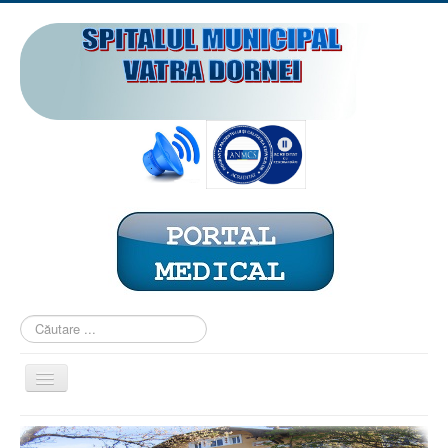
Căutare
...
Comută
navigarea
ACASĂ
PREZENTARE