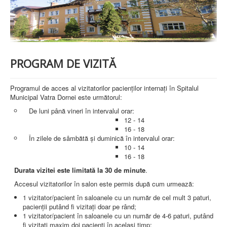
PREZENTARE SPITAL
ISTORIE
ACREDITĂRI/CERTIFICĂRI
CERTIFICAT ACREDITARE SPITAL
CERTIFICAT ISO 9001
STRUCTURA SPITALULUI
PROGRAM DE VIZITĂ
SECŢIA OBSTETRICĂ GINECOLOGIE
SECŢIA CHIRURGIE
SECŢIA BOLI INFECŢIOASE
Programul de acces al vizitatorilor pacienților internați în Spitalul
SECŢIA MEDICINĂ INTERNĂ
Municipal Vatra Dornei este următorul:
COMPARTIMENT PEDIATRIE
De luni până vineri în intervalul orar:
COMPARTIMENTUL DE PRIMIRE URGENȚE (CPU)
12 - 14
LABORATOARE
16 - 18
În zilele de sâmbătă și duminică în intervalul orar:
LABORATOR DE ANALIZE MEDICALE
10 - 14
LABORATOR DE RADIOLOGIE ŞI IMAGISTICĂ
16 - 18
MEDICALĂ
BLOC STERILIZARE
Durata vizitei este limitată la 30 de minute
.
APARAT FUNCŢIONAL
Accesul vizitatorilor în salon este permis după cum urmează:
DISPENSAR DE PNEUMOFTIZIOLOGIE (TBC)
AMBULATORIU INTEGRAT
1 vizitator/pacient în saloanele cu un număr de cel mult 3 paturi,
CABINET PNEUMOLGIE
pacienții putând fi vizitați doar pe rând;
AMBULATOR BOLI INFECŢIOASE
1 vizitator/pacient în saloanele cu un număr de 4-6 paturi, putând
AMBULATOR OBSTETRICĂ GINECOLOGIE
fi vizitați maxim doi pacienți în același timp;