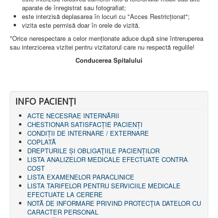
LEGISLAȚIE
aparate de înregistrat sau fotografiat;
ECONOMIC
este interzisă deplasarea în locuri cu "Acces Restricționat";
vizita este permisă doar în orele de vizită.
ACHIZIŢII PUBLICE
BUGET
*Orice nerespectare a celor menționate aduce după sine întreruperea
CONTRACTE C.A.S.
sau interzicerea vizitei pentru vizitatorul care nu respectă regulile!
CONTRACTE PROGRAME NAȚIONALE
Conducerea Spitalului
CHELTUIELI
CONSILIU DE ETICĂ
CONTACT
INFORMAŢII CONTACT
RUTE ACCES
INFO PACIENŢI
RELAȚIA CU MASS-MEDIA
ACTE NECESRAE INTERNĂRII
CHESTIONAR SATISFACŢIE PACIENŢI
PURTĂTOR DE CUVÂNT
CONDIȚII DE INTERNARE / EXTERNARE
REGULI ACCES MASS-MEDIA
COPLATĂ
ORAR AUDIENŢE
DREPTURILE ŞI OBLIGAŢIILE PACIENȚILOR
COMUNICATE
LISTA ANALIZELOR MEDICALE EFECTUATE CONTRA
HARTĂ SITE
COST
PROGRAMARE ONLINE
LISTA EXAMENELOR PARACLINICE
LISTA TARIFELOR PENTRU SERVICIILE MEDICALE
EFECTUATE LA CERERE
NOTĂ DE INFORMARE PRIVIND PROTECŢIA DATELOR CU
CARACTER PERSONAL