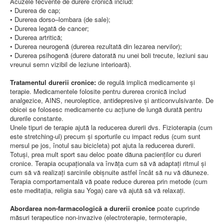
Acuzele fecvente de durere cronică includ:
• Durerea de cap;
• Durerea dorso–lombara (de sale);
• Durerea legată de cancer;
• Durerea artritică;
• Durerea neurogenă (durerea rezultată din lezarea nervilor);
• Durerea psihogenă (durere datorată nu unei boli trecute, leziuni sau
vreunui semn vizibil de leziune interioară).
Tratamentul durerii cronice:
de regulă implică medicamente şi
terapie. Medicamentele folosite pentru durerea cronică includ
analgezice, AINS, neuroleptice, antidepresive şi anticonvulsivante. De
obicei se folosesc medicamente cu acţiune de lungă durată pentru
durerile constante.
Unele tipuri de terapie ajută la reducerea durerii dvs. Fizioterapia (cum
este stretching-ul) precum şi sporturile cu impact redus (cum sunt
mersul pe jos, înotul sau bicicleta) pot ajuta la reducerea durerii.
Totuşi, prea mult sport sau deloc poate dăuna pacienţilor cu dureri
cronice. Terapia ocupaţionala va învăţa cum să vă adaptaţi ritmul şi
cum să vă realizaţi sarcinile obişnuite astfel încât să nu vă dăuneze.
Terapia comportamentală vă poate reduce durerea prin metode (cum
este meditaţia, religia sau Yoga) care vă ajută să vă relaxaţi.
Abordarea non-farmacologică a durerii cronice
poate cuprinde
măsuri terapeutice non-invazive (electroterapie, termoterapie,