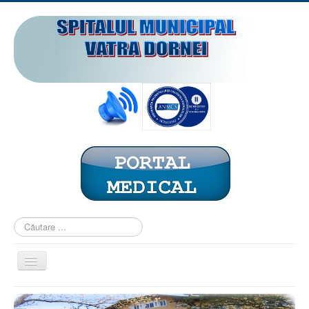
Căutare
...
Comută
navigarea
ACASĂ
PREZENTARE