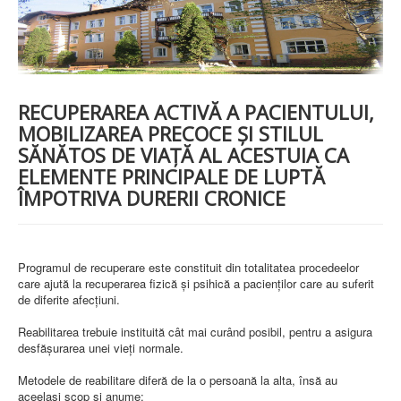
PREZENTARE SPITAL
ISTORIE
ACREDITĂRI/CERTIFICĂRI
CERTIFICAT ACREDITARE SPITAL
CERTIFICAT ISO 9001
STRUCTURA SPITALULUI
RECUPERAREA ACTIVĂ A PACIENTULUI,
SECŢIA OBSTETRICĂ GINECOLOGIE
MOBILIZAREA PRECOCE ȘI STILUL
SECŢIA CHIRURGIE
SĂNĂTOS DE VIAȚĂ AL ACESTUIA CA
SECŢIA BOLI INFECŢIOASE
SECŢIA MEDICINĂ INTERNĂ
ELEMENTE PRINCIPALE DE LUPTĂ
COMPARTIMENT PEDIATRIE
ÎMPOTRIVA DURERII CRONICE
COMPARTIMENTUL DE PRIMIRE URGENȚE (CPU)
LABORATOARE
LABORATOR DE ANALIZE MEDICALE
Programul de recuperare este constituit din totalitatea procedeelor
LABORATOR DE RADIOLOGIE ŞI IMAGISTICĂ
care ajută la recuperarea fizică şi psihică a pacienţilor care au suferit
MEDICALĂ
de diferite afecţiuni.
BLOC STERILIZARE
APARAT FUNCŢIONAL
Reabilitarea trebuie instituită cât mai curând posibil, pentru a asigura
DISPENSAR DE PNEUMOFTIZIOLOGIE (TBC)
desfăşurarea unei vieţi normale.
AMBULATORIU INTEGRAT
CABINET PNEUMOLGIE
Metodele de reabilitare diferă de la o persoană la alta, însă au
AMBULATOR BOLI INFECŢIOASE
aceelaşi scop şi anume:
AMBULATOR OBSTETRICĂ GINECOLOGIE