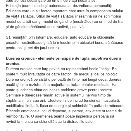
care au fost declanşate de un stil de viaţă nesănătos.
Educaţia (care include şi autoeducaţia, dezvoltarea personală):
Educaţia este un alt factor important care intră în componenţa stilului
de viaţă sănătos. Stilul de viaţă sănătos înseamnă să ne schimbăm
modul de a trăi dar şi modul de gândire (nesănătos) cu un mod de trai
şi de gândire sănătoasă constructivă, pozitivă.
Să renunţăm prin informare, educare, auto educare la obiceiurile
proaste, nesănătoase şi să le înlocuim prin obiceiuri bune, sănătoase
pentru noi şi cei din jurul nostru.
Durerea cronică - elemente principale de luptă împotriva durerii
cronice.
Durerea cronică este larg privită ca reprezentând boala însăşi. Ea
poate fi mult înrăutăţită de către factorii de mediu şi cei psihologici.
Durerea cronică persistă o perioadă de timp mai lungă decât durerea
acută şi este rezistentă la majoritatea tratamentelor medicale. Ea
poate şi adesea chiar cauzează probleme grave pentru pacient.
Semnalele dureroase rămân active în sistemul nervos timp de
săptămâni, luni sau ani. Efectele fizice includ tensiunea musculară,
mobilitatea limitată, lipsa de energie şi schimbări în pofta de mâncare.
Efectele emoţionale includ depresie, supărare, anxietate şi teama de
reîmbolnăvire. O asemenea teamă poate impiedica persoana să
revină la munca sa obişnuită sau la distracţiile sale.