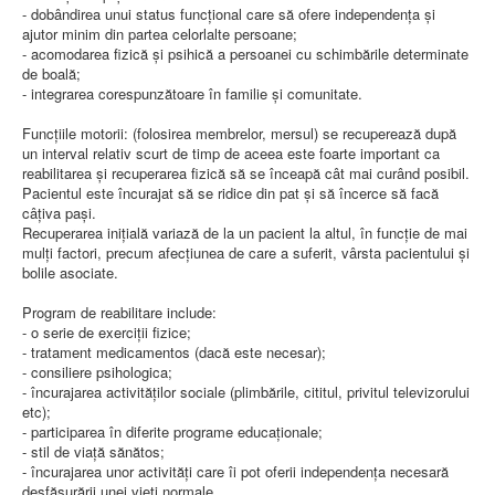
- dobândirea unui status funcţional care să ofere independenţa şi
AMBULATOR CHIRURGIE
ajutor minim din partea celorlalte persoane;
AMBULATOR ORTOPEDIE ȘI TRAUMATOLOGIE
- acomodarea fizică şi psihică a persoanei cu schimbările determinate
AMBULATOR MEDICINĂ INTERNĂ
de boală;
AMBULATOR NEUROLOGIE
- integrarea corespunzătoare în familie şi comunitate.
AMBULATOR PEDIATRIE
AMBULATOR ÎNGRIJIRI PALIATIVE
Funcţiile motorii: (folosirea membrelor, mersul) se recuperează după
MANAGEMENT
un interval relativ scurt de timp de aceea este foarte important ca
PROIECT DE MANAGEMENT 2026
reabilitarea şi recuperarea fizică să se înceapă cât mai curând posibil.
PLAN STRATEGIC 2021 - 2025
Pacientul este încurajat să se ridice din pat şi să încerce să facă
PROIECT DE MANAGEMENT 2021
câţiva paşi.
PROIECT DE MANAGEMENT 2017
Recuperarea iniţială variază de la un pacient la altul, în funcţie de mai
CONSILIUL DE ADMINISTRAŢIE
mulţi factori, precum afecţiunea de care a suferit, vârsta pacientului şi
COMITET DIRECTOR
bolile asociate.
DECLARATIE MANAGER PRIVIND IMPLEMENTAREA
SISTEMULUI DE CALITATE 2019
Program de reabilitare include:
PLAN MANAGEMENT
- o serie de exerciţii fizice;
INTEGRITATE
- tratament medicamentos (dacă este necesar);
ADMINISTRATIV
- consiliere psihologica;
RESURSE UMANE
- încurajarea activităţilor sociale (plimbările, cititul, privitul televizorului
etc);
INFORMAŢII
- participarea în diferite programe educaţionale;
PROGRAM VOLUNTARIAT
- stil de viaţă sănătos;
JURIDIC
- încurajarea unor activităţi care îi pot oferii independenţa necesară
desfăşurării unei vieţi normale.