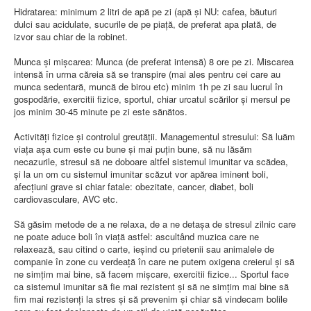
Hidratarea: minimum 2 litri de apă pe zi (apă şi NU: cafea, băuturi
dulci sau acidulate, sucurile de pe piaţă, de preferat apa plată, de
izvor sau chiar de la robinet.
Munca şi mişcarea: Munca (de preferat intensă) 8 ore pe zi. Miscarea
intensă în urma căreia să se transpire (mai ales pentru cei care au
munca sedentară, muncă de birou etc) minim 1h pe zi sau lucrul în
gospodărie, exercitii fizice, sportul, chiar urcatul scărilor şi mersul pe
jos minim 30-45 minute pe zi este sănătos.
Activităţi fizice şi controlul greutăţii. Managementul stresului: Să luăm
viaţa aşa cum este cu bune şi mai puţin bune, să nu lăsăm
necazurile, stresul să ne doboare altfel sistemul imunitar va scădea,
şi la un om cu sistemul imunitar scăzut vor apărea iminent boli,
afecţiuni grave si chiar fatale: obezitate, cancer, diabet, boli
cardiovasculare, AVC etc.
Să găsim metode de a ne relaxa, de a ne detaşa de stresul zilnic care
ne poate aduce boli în viaţă astfel: ascultând muzica care ne
relaxează, sau citind o carte, ieşind cu prietenii sau animalele de
companie în zone cu verdeaţă în care ne putem oxigena creierul şi să
ne simţim mai bine, să facem mişcare, exercitii fizice... Sportul face
ca sistemul imunitar să fie mai rezistent şi să ne simţim mai bine să
fim mai rezistenţi la stres şi să prevenim şi chiar să vindecam bolile