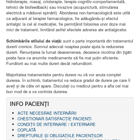
hidroterapie, masaj, crioterapie, terapie cognitiv-comportamentală,
tehnici de biofeedback) sau invazive (acupunctură, stimularea
electrică a măduvei spinării). Abordarea non-farmacologică este utilă
ca adjuvant al terapiei farmacologice, fie adăugându-și efectul
antialgic la cel al medicației, fie permițând folosirea unor doze mai
mici de tratament, limitând astfel efectele adverse ale antialgicelor.
Schimbările stilului de viaţă:
sunt o parte importantă din tratamentul
durerii cronice. Somnul adecvat noaptea poate ajuta la reducerea
durerii. Renunţarea la fumat deasemenea, deoarece nicotina din ţigări
poate face ca anumite medicamente să fie mai puţin eficiente.
Fumătorii au mai multe dureri decât nefumătorii.
Majoritatea tratamentelor pentru durere nu vă vor anula complet
durerea. În schimb, tratamentul va reduce gradul de durere pe care îl
aveţi şi de câte ori apare. Discutaţi cu medicul pentru a afla cel mai
bun mod de a va controla durerea.
INFO PACIENŢI
ACTE NECESRAE INTERNĂRII
CHESTIONAR SATISFACŢIE PACIENŢI
CONDIȚII DE INTERNARE / EXTERNARE
COPLATĂ
DREPTURILE ŞI OBLIGAŢIILE PACIENȚILOR