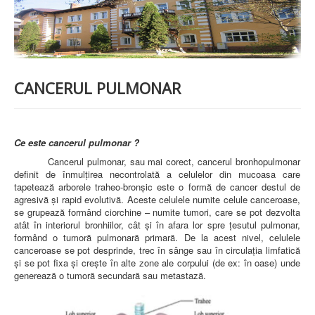
PREZENTARE SPITAL
ISTORIE
ACREDITĂRI/CERTIFICĂRI
CERTIFICAT ACREDITARE SPITAL
CERTIFICAT ISO 9001
STRUCTURA SPITALULUI
CANCERUL PULMONAR
SECŢIA OBSTETRICĂ GINECOLOGIE
SECŢIA CHIRURGIE
SECŢIA BOLI INFECŢIOASE
SECŢIA MEDICINĂ INTERNĂ
Ce este cancerul pulmonar ?
COMPARTIMENT PEDIATRIE
COMPARTIMENTUL DE PRIMIRE URGENȚE (CPU)
Cancerul pulmonar, sau mai corect, cancerul bronhopulmonar
LABORATOARE
definit de înmulţirea necontrolată a celulelor din mucoasa care
tapetează arborele traheo-bronşic este o formă de cancer destul de
LABORATOR DE ANALIZE MEDICALE
agresivă şi rapid evolutivă. Aceste celulele numite celule canceroase,
LABORATOR DE RADIOLOGIE ŞI IMAGISTICĂ
se grupează formând ciorchine – numite tumori, care se pot dezvolta
MEDICALĂ
atât în interiorul bronhiilor, cât şi în afara lor spre ţesutul pulmonar,
BLOC STERILIZARE
formând o tumoră pulmonară primară. De la acest nivel, celulele
APARAT FUNCŢIONAL
canceroase se pot desprinde, trec în sânge sau în circulaţia limfatică
DISPENSAR DE PNEUMOFTIZIOLOGIE (TBC)
şi se pot fixa şi creşte în alte zone ale corpului (de ex: în oase) unde
AMBULATORIU INTEGRAT
generează o tumoră secundară sau metastază.
CABINET PNEUMOLGIE
AMBULATOR BOLI INFECŢIOASE
AMBULATOR OBSTETRICĂ GINECOLOGIE