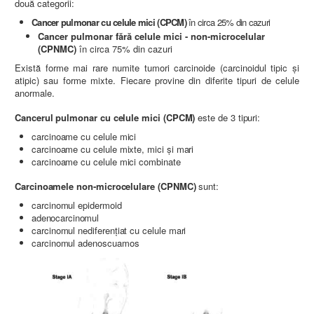
două categorii:
Cancer pulmonar cu celule mici (CPCM)
în circa 25% din cazuri
Cancer pulmonar fără celule mici - non-microcelular
(CPNMC)
în circa 75% din cazuri
Există forme mai rare numite tumori carcinoide (carcinoidul tipic şi
atipic) sau forme mixte. Fiecare provine din diferite tipuri de celule
anormale.
Cancerul pulmonar cu celule mici (CPCM)
este de 3 tipuri:
carcinoame cu celule mici
carcinoame cu celule mixte, mici şi mari
carcinoame cu celule mici combinate
Carcinoamele non-microcelulare (CPNMC)
sunt:
carcinomul epidermoid
adenocarcinomul
carcinomul nediferenţiat cu celule mari
carcinomul adenoscuamos