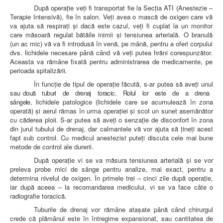
După operaţie veţi fi transportat fie la Secţia ATI (Anestezie –
Terapie Intensivă), fie în salon. Veţi avea o mască de oxigen care vă
va ajuta să respiraţi şi dacă este cazul, veţi fi cuplat la un monitor
care măsoară regulat bătăile inimii şi tensiunea arterială. O branulă
(un ac mic) vă va fi introdusă în venă, pe mână, pentru a oferi corpului
dvs. lichidele necesare până când vă veţi putea hrăni corespunzător.
Aceasta va rămâne fixată pentru administrarea de medicamente, pe
perioada spitalizării.
În funcţie de tipul de operaţie făcută, s-ar putea să aveţi unul
sau
două tuburi de drenaj toracic. Rolul lor este de a drena
sângele,
lichidele patologice (lichidele care se acumulează în zona
operată) şi aerul rămas în urma operaţiei şi scot un sunet asemănător
cu căderea ploii. S-ar putea să aveţi o senzaţie de disconfort în zona
din jurul tubului de drenaj, dar calmantele vă vor ajuta să ţineţi acest
fapt sub control. Cu medicul anestezist puteţi discuta cele mai bune
metode de control ale durerii.
După operaţie vi se va măsura tensiunea arterială şi se vor
preleva probe mici de sânge pentru analize, mai exact, pentru a
determina nivelul de oxigen. În primele trei – cinci zile după operaţie,
iar după aceea – la recomandarea medicului, vi se va face câte o
radiografie toracică.
Tuburile de drenaj vor rămâne ataşate până când chirurgul
crede că plămânul este în întregime expansionat, sau cantitatea de