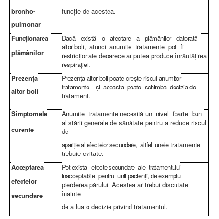
bronho-
funcţie de acestea.
pulmonar
Func
ţionarea
Dacă există o afectare a plămânilor datorată
altor
boli, atunci anumite tratamente pot fi
pl
ămânilor
restric
ţionate
deoarece ar putea produce
înrăutăţirea
respiraţiei.
Prezen
ţa
Prezen
ţa altor boli poate creşte riscul anumitor
tratamente
şi aceasta poate schimba decizia de
altor boli
tratament.
Simptomele
Anumite tratamente necesit
ă un nivel foarte bun
al
stării generale de sănătate pentru a reduce riscul
curente
de
apari
ţie al efectelor secundare, altfel unele
tratamente
trebuie evitate.
Acceptarea
Pot exista efecte secundare ale tratamentului
inacceptabile pentru unii pacien
ţi, de exemplu
efectelor
pierderea părului. Acestea ar trebui discutate
înainte
secundare
de a lua o decizie privind tratamentul.