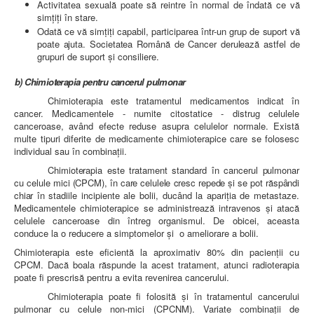
Activitatea sexuală poate să reintre în normal de îndată ce vă
simţiţi în stare.
Odată ce vă simţiţi capabil, participarea într-un grup de
suport vă
poate ajuta. Societatea Română de Cancer derulează
astfel de
grupuri de suport şi consiliere.
b) Chimioterapia pentru cancerul pulmonar
Chimioterapia este tratamentul medicamentos indicat în
cancer. Medicamentele - numite citostatice - distrug celulele
canceroase, având efecte reduse asupra celulelor normale. Există
multe tipuri diferite de medicamente chimioterapice care se folosesc
individual sau în combinaţii.
Chimioterapia este tratament standard
în cancerul pulmonar
cu celule
mici (CPCM), în care celulele cresc repede şi se pot răspândi
chiar în
stadiile incipiente ale bolii, ducând la apariţia de metastaze.
Medicamentele chimioterapice se administrează intravenos şi atacă
celulele canceroase din întreg organismul. De obicei, aceasta
conduce la o reducere a simptomelor şi o ameliorare a bolii.
Chimioterapia este eficientă la aproximativ 80% din pacienţii cu
CPCM. Dacă boala răspunde la acest tratament, atunci radioterapia
poate fi prescrisă pentru a evita revenirea cancerului.
Chimioterapia poate fi folosită şi în tratamentul cancerului
pulmonar cu celule non-mici (CPCNM). Variate combinaţii de