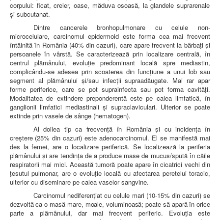
corpului: ficat, creier, oase, măduva osoasă, la glandele suprarenale
şi subcutanat.
Dintre cancerele bronhopulmonare cu celule non-
microcelulare, carcinomul epidermoid este forma cea mai frecvent
întâlnită în România (40% din cazuri), care apare frecvent la bărbaţi şi
persoanele în vârstă. Se caracterizează prin localizare centrală, în
centrul plămânului, evoluţie predominant locală spre mediastin,
complicându-se adesea prin scoaterea din funcţiune a unui lob sau
segment al plămânului şi/sau infecţii supraadăugate. Mai rar apar
forme periferice, care se pot suprainfecta sau pot forma cavităţi.
Modalitatea de extindere preponderentă este pe calea limfatică, în
ganglionii limfatici mediastinali şi supraclaviculari. Ulterior se poate
extinde prin vasele de sânge (hematogen).
Al doilea tip ca frecven
ţă în România şi cu incidenţa în
creştere (25%
din cazuri) este adenocarcinomul. El se manifestă mai
des la femei, are o localizare periferică. Se localizează la periferia
plămânului şi are tendinţa de a produce mase de mucus/spută în căile
respiratorii mai mici. Această tumoră poate apare în cicatrici vechi din
ţesutul pulmonar, are o evoluţie locală cu afectarea peretelui toracic,
ulterior cu diseminare pe calea vaselor sangvine.
Carcinomul nediferenţiat cu celule mari (10-15% din cazuri) se
dezvoltă ca o masă mare, moale, voluminoasă; poate să apară în orice
parte a plămânului, dar mai frecvent periferic. Evoluţia este