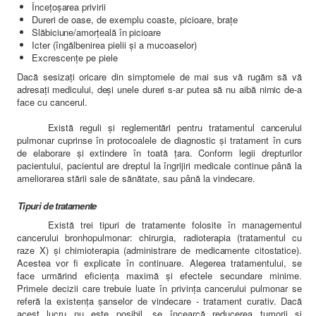
Înceţoşarea privirii
Dureri de oase, de exemplu coaste, picioare, braţe
Slăbiciune/amorţeală în picioare
Icter (îngălbenirea pielii şi a mucoaselor)
Excrescenţe pe piele
Dacă sesizaţi oricare din simptomele de mai sus vă rugăm să vă
adresaţi medicului, deşi unele dureri s-ar putea să nu aibă nimic de-a
face cu cancerul.
Exist
ă reguli şi reglementări pentru tratamentul cancerului
pulmonar
cuprinse în protocoalele de diagnostic şi tratament în curs
de elaborare şi extindere în toată ţara. Conform legii drepturilor
pacientului, pacientul are dreptul la îngrijiri medicale continue până la
ameliorarea stării sale de sănătate, sau până la vindecare.
Tipuri de tratamente
Există trei tipuri de tratamente folosite în managementul
cancerului bronhopulmonar: chirurgia, radioterapia (tratamentul cu
raze X) şi
chimioterapia (administrare de medicamente citostatice).
Acestea vor
fi explicate în continuare. Alegerea tratamentului, se
face urmărind eficienţa maximă şi efectele secundare minime.
Primele decizii care trebuie luate în privinţa cancerului pulmonar se
referă la existenţa şanselor de vindecare - tratament curativ. Dacă
acest lucru nu este posibil, se încearcă reducerea tumorii şi