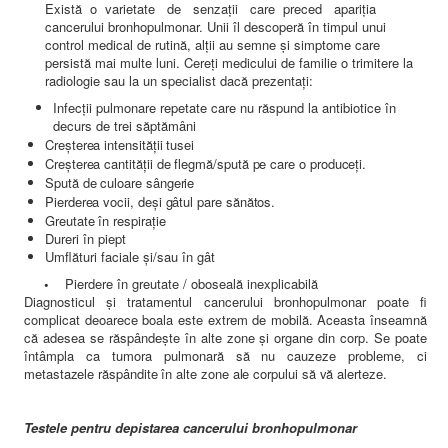
Există o varietate de senzaţii care preced apariţia
cancerului bronhopulmonar. Unii îl descoperă în timpul unui
control medical de rutină, alţii au semne şi simptome care
persistă mai multe luni. Cereţi medicului de familie o trimitere la
radiologie sau la un specialist dacă prezentaţi:
Infecţii pulmonare repetate care nu răspund la antibiotice în
decurs de trei săptămâni
Creşterea intensităţii tusei
Creşterea cantităţii de flegmă/spută pe care o produceţi.
Spută de culoare sângerie
Pierderea vocii, deşi gâtul pare sănătos.
Greutate în respiraţie
Dureri în piept
Umflături faciale şi/sau în gât
•
Pierdere în greutate / oboseală inexplicabilă
Diagnosticul şi tratamentul cancerului bronhopulmonar poate fi
complicat deoarece boala este extrem de mobilă. Aceasta înseamnă
că adesea se răspândeşte în alte zone şi organe din corp. Se poate
întâmpla ca tumora pulmonară să nu cauzeze probleme, ci
metastazele răspândite în alte zone ale corpului să vă alerteze.
Testele pentru depistarea cancerului bronhopulmonar