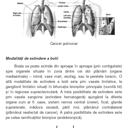
Cancer pulmonar
Modalit
ăţi de extindere a bolii
Boala se poate extinde din aproape
în aproape (prin contiguitate)
spre
organele situate în zona dintre cei doi plămâni (organe
mediastinale) – inimă, vase mari, esofag, sau la peretele toracic. O
altă modalitate de extindere a bolii este prin vasele limfatice, la
ganglionii limfatici situaţi în bifurcaţia bronşiilor principale (numită hil)
şi în regiunea supraclaviculară. A treia posibilitate de extindere este
prin vasele sangvine (extindere hematogenă) ajungând la diferite
organe cum ar fi: oase, sistem nervos central (creier), ficat, glande
suprarenale,
măduva osoasă, părţi moi, plămânul contralateral
(plămânul neafectat
de cancer). A patra posibilitate de extindere este
pe calea ramificaţiilor bronşice (endobronşică).