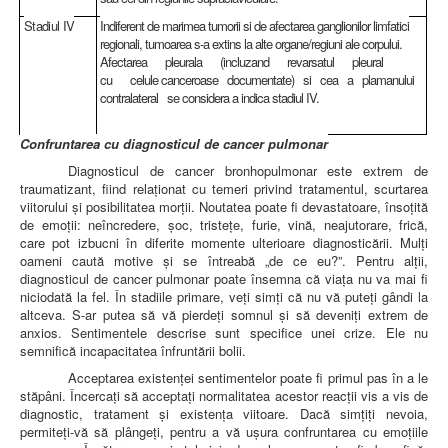
Stadiul IV
Indiferent de marimea tumorii si de afectarea ganglionilor limfatici
regionali, tumoarea s-a extins la alte organe/regiuni ale corpului.
Afectarea pleurala (incluzand revarsatul pleural
cu celule canceroase documentate) si cea a plamanului
contralateral se considera a indica stadiul IV.
Confruntarea cu diagnosticul de cancer pulmonar
Diagnosticul de cancer bronhopulmonar este extrem de
traumatizant, fiind relaţionat cu temeri privind tratamentul, scurtarea
viitorului şi posibilitatea morţii. Noutatea poate fi devastatoare, însoţită
de emoţii: neîncredere, şoc, tristeţe, furie, vină, neajutorare, frică,
care pot izbucni în diferite momente ulterioare diagnosticării. Mulţi
oameni caută motive şi se întreabă „de ce eu?”. Pentru alţii,
diagnosticul de cancer pulmonar poate însemna că viaţa nu va mai fi
niciodată la fel. În stadiile primare, veţi simţi că nu vă puteţi gândi la
altceva. S-ar putea să vă pierdeţi somnul şi să deveniţi extrem de
anxios. Sentimentele descrise sunt specifice unei crize. Ele nu
semnifică incapacitatea înfruntării bolii.
Acceptarea existenţei sentimentelor poate fi primul pas în a le
stăpâni. Încercaţi să acceptaţi normalitatea acestor reacţii vis a vis de
diagnostic, tratament şi existenţa viitoare. Dacă simţiţi nevoia,
permiteţi-vă să plângeţi, pentru a vă uşura confruntarea cu emoţiile