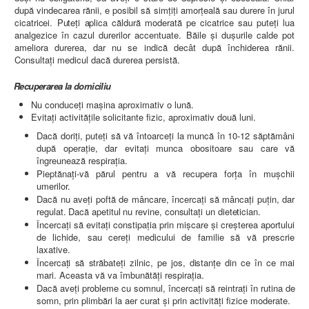
după vindecarea rănii, e posibil să simţiţi amorţeală sau durere în jurul
cicatricei. Puteţi aplica căldură moderată pe cicatrice sau puteţi lua
analgezice în cazul durerilor accentuate. Băile şi duşurile calde pot
ameliora durerea, dar nu se indică decât după închiderea rănii.
Consultaţi medicul dacă durerea persistă.
Recuperarea la domiciliu
Nu conduceţi maşina aproximativ o lună.
Evitaţi activităţile solicitante fizic, aproximativ două luni.
Dacă doriţi, puteţi să vă întoarceţi la muncă în 10-12 săptămâni
după operaţie, dar evitaţi munca obositoare sau care vă
îngreunează respiraţia.
Pieptănaţi-vă părul pentru a vă recupera forţa în muşchii
umerilor.
Dacă nu aveţi poftă de mâncare, încercaţi să mâncaţi puţin,
dar
regulat. Dacă apetitul nu revine, consultaţi un dietetician.
Încercaţi să evitaţi constipaţia prin mişcare şi creşterea aportului
de lichide, sau cereţi medicului de familie să vă prescrie
laxative.
Încercaţi să străbateţi zilnic, pe jos, distanţe din ce în ce mai
mari. Aceasta vă va îmbunătăţi respiraţia.
Dacă aveţi probleme cu somnul, încercaţi să reintraţi în rutina
de
somn, prin plimbări la aer curat şi prin activităţi fizice moderate.