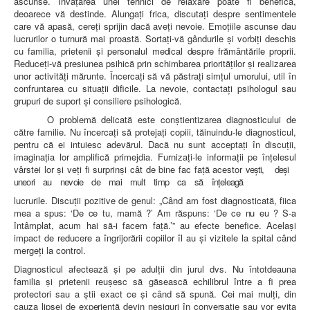
ascunse. Învăţarea unei tehnici de relaxare poate fi benefică,
deoarece vă destinde. Alungaţi frica, discutaţi despre sentimentele
care vă apasă, cereţi sprijin dacă aveţi nevoie. Emoţiile ascunse dau
lucrurilor o turnură mai proastă. Sortaţi-vă gândurile şi vorbiţi
deschis
cu familia, prietenii şi personalul medical despre frământările
proprii.
Reduceţi-vă presiunea psihică prin schimbarea priorităţilor şi realizarea
unor activităţi mărunte. Încercaţi să vă păstraţi simţul umorului, util în
confruntarea cu situaţii dificile. La nevoie, contactaţi psihologul sau
grupuri de suport şi consiliere psihologică.
O problemă delicată este conştientizarea diagnosticului de
către familie. Nu încercaţi să protejaţi copiii, tăinuindu-le diagnosticul,
pentru că ei intuiesc adevărul. Dacă nu sunt acceptaţi în discuţii,
imaginaţia lor amplifică primejdia. Furnizaţi-le informaţii pe înţelesul
vârstei lor şi veţi fi surprinşi cât de bine fac faţă acestor
veşti, deşi
uneori au nevoie de mai mult timp ca să înţeleagă
lucrurile. Discuţii pozitive de genul: „Când am fost diagnosticată,
fiica
mea a spus: ‘De ce tu, mamă ?’ Am răspuns: ‘De ce nu eu ? S-a
întâmplat, acum hai să-i facem faţă.’” au efecte benefice. Acelaşi
impact de reducere a îngrijorării copiilor îl au şi vizitele la spital când
mergeţi la control.
Diagnosticul afectează şi pe adulţii din jurul dvs. Nu întotdeauna
familia şi prietenii reuşesc să găsească echilibrul între a fi prea
protectori sau a ştii exact ce şi când să spună. Cei mai mulţi, din
cauza lipsei de experienţă devin nesiguri în conversaţie sau vor evita