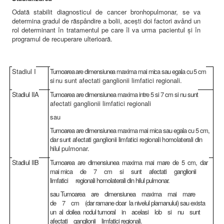
Odată stabilit diagnosticul de cancer bronhopulmonar, se va
determina gradul de răspândire a bolii, aceşti doi factori având un
rol determinant în tratamentul pe care îl va urma pacientul şi în
programul de recuperare ulterioară.
Stadiul I
Tumoarea are dimensiunea maxima mai mica sau egala cu 5 cm
si
nu sunt afectati ganglionii limfatici regionali.
Stadiul IIA
Tumoarea are dimensiunea maxima intre 5 si 7 cm si nu sunt
afectati ganglionii limfatici regionali
sau
Tumoarea are dimensiunea maxima mai mica sau egala cu 5 cm,
dar sunt afectati ganglionii limfatici regionali homolaterali din
hilul
pulmonar.
Stadiul IIB
Tumoarea are dimensiunea maxima mai mare de 5 cm, dar
mai mica de 7 cm si sunt afectati ganglionii
limfatici regionali homolaterali din hilul pulmonar.
sau Tumoarea are dimensiunea maxima mai mare
de 7 cm (dar ramane doar la nivelul plamanului) sau exista
un al doilea nodul tumoral in acelasi lob si nu sunt
afectati ganglionii limfatici regionali.