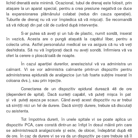
lichid drenată este minimă. Ocazional, tubul de drenaj este folosit, prin
ataşare la un aparat special, pentru a crea presiune negativă ce duce
la expansionarea plămânului colabat (redus din cauza operaţiei).
Tuburile de drenaj nu vă vor împiedica să vă mişcaţi. Se recomandă
să vă ridicaţi din pat cât de curând după intervenţie.
S-ar putea s
ă aveţi şi un tub de plastic, numit sondă, inserat
în vezică
.
Acesta are o pungă ataşată la capătul liber, pentru a
colecta urina. Astfel personalului medical se va asigura că nu vă veţi
deshidrata. Să nu vă îngrijoraţi dacă nu aveţi sondă. Infirmiera vă va
oferi la cerere o ploscă/oală de noapte.
În cazul apariţiei durerilor, anestezistul vă va administra un
calmant. Vi se vor administra calmante printr-un dispozitiv pentru
administrarea epidurală de analgezice (un tub foarte subţire inserat în
coloana dvs.), sau prin injecţie.
Conectarea de un dispozitiv epidural durează 48 de ore
(dependent
de spital). Dacă sunteţi capabil, vă puteţi mişca în pat
şi vă puteţi
aşeza pe scaun. Când aveţi acest dispozitiv nu ar trebui
să simţiţi nici un fel de durere. Dacă simţiţi durere, trebuie să discutaţi
cu asistenta.
Tot împotriva durerii, în unele spitale vi se poate aplica un
dispozitiv PCA, care constă dintr-un ac înfipt în dosul mâinii prin care
se administrează analgezicele şi este, de obicei, îndepărtat după 48
de ore. În caz de durere vi se va da un dispozitiv pe care trebuie să îl