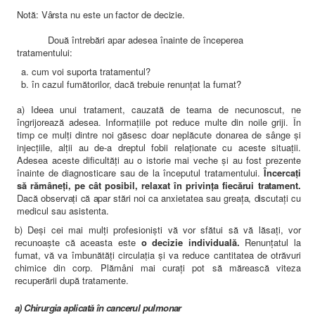
Not
ă: Vârsta nu este un factor de decizie.
Două întrebări apar adesea înainte de începerea
tratamentului:
cum voi suporta tratamentul?
în cazul fumătorilor, dacă trebuie renunţat la fumat?
a) Ideea unui tratament, cauzată de teama de necunoscut, ne
îngrijorează adesea. Informaţiile pot reduce multe din noile griji. În
timp ce mulţi dintre noi găsesc doar neplăcute donarea de sânge şi
injecţiile, alţii au de-a dreptul fobii relaţionate cu aceste situaţii.
Adesea aceste dificultăţi au o istorie mai veche şi au fost prezente
înainte de diagnosticare sau de la începutul tratamentului.
Încercaţi
s
ă rămâneţi, pe cât posibil, relaxat în privinţa fiecărui tratament.
Dac
ă observaţi că apar stări noi ca anxietatea sau greaţa, discutaţi cu
medicul sau asistenta.
b) Deşi cei mai mulţi profesionişti vă vor sfătui să vă lăsaţi, vor
recunoaşte că aceasta este
o decizie individuală.
Renunţatul la
fumat, vă va îmbunătăţi circulaţia şi va reduce cantitatea de otrăvuri
chimice din corp. Plămâni mai curaţi pot să mărească viteza
recuperării după tratamente.
a) Chirurgia aplicat
ă în cancerul pulmonar