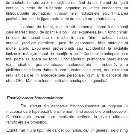
LEGISLAȚIE
de pachete fumate pe zi înmulţit cu numărul de ani. Fumul de ţigară
ECONOMIC
conţine o serie de substanţe organice cu efect cancerigen ca
hidrocarburile aromatice, nitrosaminele, hidrazinele etc. Inhalarea
ACHIZIŢII PUBLICE
pasivă a fumului de ţigară este la fel de nocivă ca fumatul activ.
BUGET
În afară de fumat, mai există numeroşi factori incriminanţi
CONTRACTE C.A.S.
care măresc riscul de apariţie a bolii, ca: expunerea la un fond chimic
CONTRACTE PROGRAME NAȚIONALE
la locul de muncă sau în mediul în care trăim – azbest, radon,
CHELTUIELI
arsenic, produse petroliere, gaze de eşapament, fibre sintetice şi
CONSILIU DE ETICĂ
multe altele.
Expunerea profesională sau accidentală la radiaţiile
CONTACT
ionizante măreşte
riscul de apariţie a bolii. Cancerul bronhopulmonar
INFORMAŢII CONTACT
mai poate să apară pe fondul unor afecţiuni pulmonare preexistente
RUTE ACCES
(ex.: cicatrici granulomatoase, sclerodermie – îmbolnăvire a
RELAȚIA CU MASS-MEDIA
pielii/dermei adesea datorată unor substanţe chimice), sau existenţa
unui alt cancer în antecedentele personale, cum ar fi cancerul din
PURTĂTOR DE CUVÂNT
sfera ORL. Mai este incriminată şi o predispoziţie genetică.
REGULI ACCES MASS-MEDIA
ORAR AUDIENŢE
COMUNICATE
Tipuri de cancer bronhopulmonar
HARTĂ SITE
PROGRAMARE ONLINE
Trei sferturi din cancerele bronhopulmonare au originea
în
mucoasa
care tapetează bronşiile mari, fiind accesibile bronhoscopiei.
O pătrime din cazuri sunt localizate periferic, la nivelul ultimelor
ramificaţii ale bronşiilor.
Există mai multe tipuri de cancer pulmonar, dar, în general, se disting