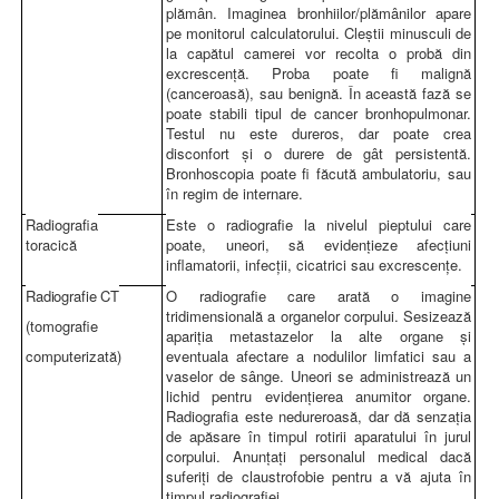
plămân. Imaginea bronhiilor/plămânilor apare
pe monitorul calculatorului. Cleştii minusculi de
la capătul camerei vor recolta o probă din
excrescenţă. Proba poate fi malignă
(canceroasă), sau benignă. În această fază se
poate stabili tipul de cancer bronhopulmonar.
Testul nu este dureros, dar poate crea
disconfort şi o durere de gât persistentă.
Bronhoscopia poate fi făcută ambulatoriu, sau
în regim de internare.
Radiografia
Este o radiografie la nivelul pieptului care
toracică
poate, uneori, să evidenţieze afecţiuni
inflamatorii, infecţii, cicatrici sau excrescenţe.
Radiografie CT
O radiografie care arată o imagine
tridimensională a organelor corpului. Sesizează
(tomografie
apariţia metastazelor la alte organe şi
computerizată)
eventuala afectare a nodulilor limfatici sau a
vaselor de sânge. Uneori se administrează un
lichid pentru evidenţierea anumitor organe.
Radiografia este nedureroasă, dar dă senzaţia
de apăsare în timpul rotirii aparatului în jurul
corpului. Anunţaţi personalul medical dacă
suferiţi de claustrofobie pentru a vă ajuta în
timpul radiografiei.