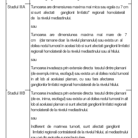
Stadiul IIIA
Tumoarea are dimensiunea maxima mai mica sau egala cu 7 cm
si sunt afectati ganglionii limfatici* regionali homolaterali
de la nivelul mediastinului.
sau
Tumoarea are dimensiunea maxima mai mare de 7
cm (dar ramane doar la nivelul plamanului) sau exista un al
doilea nodul tumoral in acelasi lob si sunt afectati ganglionii limfatici
regionali homolaterali de la nivelul mediastinului sau al hilului.
sau
Tumoarea invadeaza prin extensie directa tesutul dintre plamani
(de exemplu inima, esofagul) sau exista un al doilea nodul tumoral
in alt lob al aceluiasi plaman, cu sau fara afectarea
ganglionilor limfatici regionali homolaterali de la nivelul hilului.
Stadiul IIIB
Tumoarea invadeaza prin extensie directa tesutul dintre plamani
(de ex. inima, esofagul) sau exista un al doilea nodul tumoral in alt
lob al aceluiasi plaman si sunt afectati ganglionii limfatici regionali
homolaterali de la nivelul mediastinului.
sau
Indiferent de marimea tumorii, sunt afectati ganglionii
limfatici regionali contralaterali de la nivelul hilului, al mediastinului
sau cei din regiunile supraclaviculare.