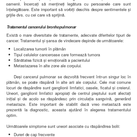
oamenii. Încercaţi să menţineţi legătura cu persoanele care sunt
înţelegătoare. Este important să vorbiţi deschis despre sentimentele şi
grijile dvs. cu cei care vă sprijină.
Tratamentul cancerului bronhopulmonar
Exist
ă o mare diversitate de tratamente, adecvate diferitelor tipuri de
cancer. Tratamentul şi şansa de vindecare depinde de următoarele:
Localizarea tumorii în plămân
Tipul celulelor canceroase care formează tumora
Sănătatea fizică şi emoţională a pacientului
Metastazarea în alte zone ale corpului.
Deşi cancerul pulmonar se dezvoltă frecvent într-un singur loc în
plămân, se poate răspândi în alte arii ale corpului. Cele mai comune
locuri de răspândire sunt ganglionii limfatici, oasele, ficatul şi creierul.
Uneori, ganglionii limfatici apropiaţi de centrul pieptului
sunt afectaţi
iniţial şi de acolo se răspândesc prin circulaţia sangvină,
generând
metastaze. Este important de stabilit dacă vreo metastază este
prezentă la diagnostic, aceasta ajutând în alegerea tratamentului
optim.
Următoarele simptome sunt uneori asociate cu răspândirea bolii:
Dureri de cap frecvente