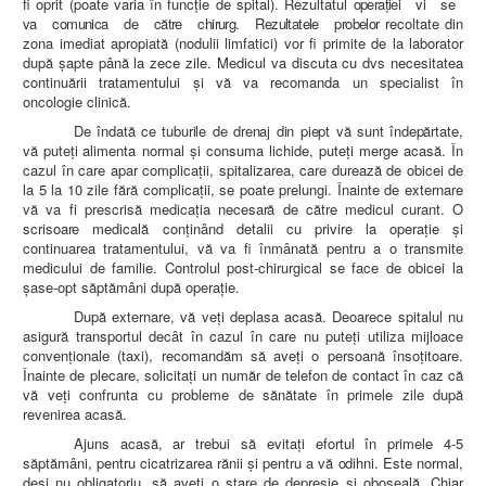
fi oprit (poate varia în funcţie de spital). Rezultatul
operaţiei vi se
va comunica de către chirurg. Rezultatele probelor
recoltate din
zona imediat apropiată (nodulii limfatici) vor fi primite de la laborator
după şapte până la zece zile. Medicul va discuta cu dvs necesitatea
continuării tratamentului şi vă va recomanda un specialist în
oncologie clinică.
De
îndată ce tuburile de drenaj din piept vă sunt îndepărtate,
vă puteţi
alimenta normal şi consuma lichide, puteţi merge acasă. În
cazul în care apar complicaţii, spitalizarea, care durează de obicei de
la 5 la 10 zile fără complicaţii, se poate prelungi. Înainte de externare
vă va
fi prescrisă medicaţia necesară de către medicul curant. O
scrisoare
medicală conţinând detalii cu privire la operaţie şi
continuarea tratamentului, vă va fi înmânată pentru a o transmite
medicului de familie. Controlul post-chirurgical se face de obicei la
şase-opt săptămâni după operaţie.
După externare, vă veţi deplasa acasă. Deoarece spitalul nu
asigură transportul decât în cazul în care nu puteţi utiliza mijloace
convenţionale (taxi), recomandăm să aveţi o persoană însoţitoare.
Înainte de plecare, solicitaţi un număr de telefon de contact în caz că
vă veţi confrunta cu probleme de sănătate în primele zile după
revenirea acasă.
Ajuns acasă, ar trebui să evitaţi efortul în primele 4-5
săptămâni,
pentru cicatrizarea rănii şi pentru a vă odihni. Este normal,
deşi nu
obligatoriu, să aveţi o stare de depresie şi oboseală. Chiar