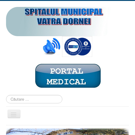
Căutare
...
Comută
navigarea
ACASĂ
PREZENTARE