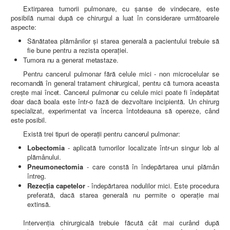
Extirparea tumorii pulmonare, cu şanse de vindecare, este
posibilă numai după ce chirurgul a luat în considerare următoarele
aspecte:
Sănătatea plămânilor şi starea generală a pacientului trebuie să
fie bune pentru a rezista operaţiei.
Tumora nu a generat metastaze.
Pentru cancerul pulmonar fără celule mici - non microcelular se
recomandă în general tratament chirurgical, pentru că tumora aceasta
creşte mai încet. Cancerul pulmonar cu celule mici poate fi îndepărtat
doar dacă boala este într-o fază de dezvoltare incipientă. Un chirurg
specializat, experimentat va încerca întotdeauna să opereze, când
este
posibil.
Exist
ă trei tipuri de operaţii pentru cancerul pulmonar:
Lobectomia
- aplicată tumorilor localizate într-un singur lob al
plămânului.
Pneumonectomia
- care constă în îndepărtarea unui plămân
întreg.
Rezecţia capetelor
- îndepărtarea nodulilor mici. Este procedura
preferată, dacă starea generală nu permite o operaţie mai
extinsă.
Intervenţia chirurgicală trebuie făcută cât mai curând după