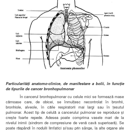
Particularit
ăţi anatomo-clinice, de manifestare a bolii, în funcţie
de tipurile de cancer bronhopulmonar
În cancerul bronhopulmonar cu celule mici se formează mase
cărnoase care, de obicei, se înmulţesc necontrolat în bronhii,
bronhiole, alveole, în căile respiratorii mai largi sau în ţesutul
pulmonar. Acest tip de celulă a cancerului pulmonar se reproduce şi
creşte foarte repede. Adesea poate comprima vasele mari de la
nivelul inimii (sindrom de compresiune de venă cavă superioară). Se
poate răspândi în nodulii limfatici şi/sau prin sânge, la alte organe ale