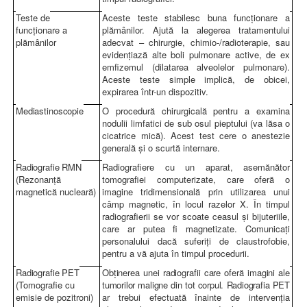
Teste de
Aceste teste stabilesc buna funcţionare a
funcţionare a
plămânilor. Ajută la alegerea tratamentului
plămânilor
adecvat – chirurgie, chimio-/radioterapie, sau
evidenţiază alte boli pulmonare active, de ex
emfizemul (dilatarea alveolelor pulmonare).
Aceste teste simple implică, de obicei,
expirarea într-un dispozitiv.
Mediastinoscopie
O procedură chirurgicală pentru a examina
nodulii limfatici de sub osul pieptului (va lăsa o
cicatrice mică). Acest test cere o anestezie
generală şi o scurtă internare.
Radiografie RMN
Radiografiere cu un aparat, asemănător
(Rezonanţă
tomografiei computerizate, care oferă o
magnetică nucleară)
imagine tridimensională prin utilizarea unui
câmp magnetic, în locul razelor X. În timpul
radiografierii se vor scoate ceasul şi bijuteriile,
care ar putea fi magnetizate. Comunicaţi
personalului dacă suferiţi de claustrofobie,
pentru a vă ajuta în timpul procedurii.
Radiografie PET
Ob
ţinerea unei radiografii care oferă imagini ale
(Tomografie cu
tumorilor maligne din tot corpul. Radiografia PET
emisie de pozitroni)
ar trebui efectuată înainte de intervenţia