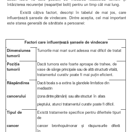
întârzierea recurenţei (reapariţiei bolii) pentru un timp cât mai lung.
Există câţiva factori, descrişi în tabelul de mai jos, care
influenţează şansele de vindecare. Dintre aceştia, cel mai important
este starea generală de sănătate a persoanei:
Factori care influen
ţează şansele de vindecare
Dimensiunea
Tumorile mai mari sunt adesea mai dificil de tratat
tumorii
Pozi
ţia
Dacă tumora este foarte aproape de trahee, de
tumorii
vase
de sânge principale sau de altă structură vitală,
tratamentul curativ poate fi mai pu
ţin eficient.
R
ăspândirea
Dac
ă boala s-a extins la glandele limfatice din
mediastin
cancerului
(zona dintre pl
ămâni) sau alte structuri în afara
pieptului, atunci tratamentul curativ poate fi dificil.
Tipul de
Există tratamente specifice pentru diferitele tipuri
de
cancer
cancer bronhopulmonar
şi răspunsurile diferă
în