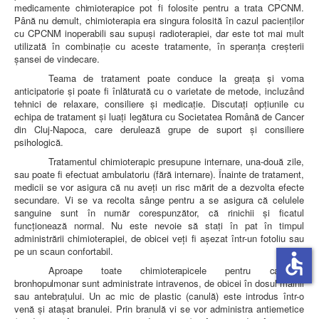
medicamente
chimioterapice pot fi folosite pentru a trata CPCNM.
Până nu demult,
chimioterapia era singura folosită în cazul pacienţilor
cu CPCNM inoperabili sau supuşi radioterapiei, dar este tot mai mult
utilizată în combinaţie cu aceste tratamente, în speranţa creşterii
şansei de vindecare.
Teama de tratament poate conduce la greaţa şi voma
anticipatorie şi poate fi înlăturată cu o varietate de metode, incluzând
tehnici de relaxare, consiliere şi medicaţie. Discutaţi opţiunile cu
echipa de tratament şi luaţi legătura cu Societatea Română de Cancer
din Cluj-Napoca, care derulează grupe de suport şi consiliere
psihologică.
Tratamentul chimioterapic presupune internare, una-două zile,
sau poate fi efectuat ambulatoriu (fără internare). Înainte de tratament,
medicii se vor asigura că nu aveţi un risc mărit de a dezvolta efecte
secundare. Vi se va recolta sânge pentru a se asigura că celulele
sanguine sunt în număr corespunzător, că rinichii şi ficatul
funcţionează normal. Nu este nevoie să staţi în pat în timpul
administrării chimioterapiei, de obicei veţi fi aşezat într-un fotoliu sau
pe un scaun confortabil.
accessible
Aproape toate chimioterapicele pentru cancerul
bronhopulmonar sunt
administrate intravenos, de obicei în dosul mâinii
sau antebraţului. Un ac mic de plastic (canulă) este introdus într-o
venă şi ataşat branulei. Prin branulă vi se vor administra antiemetice