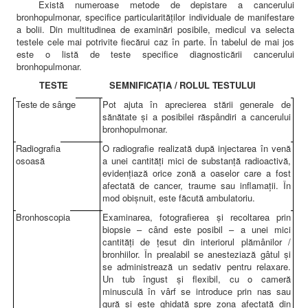
Există numeroase metode de depistare a cancerului
bronhopulmonar, specifice particularităţilor individuale de manifestare
a bolii. Din multitudinea de examinări posibile, medicul va selecta
testele cele mai potrivite fiecărui caz în parte. În tabelul de mai jos
este o listă de teste specifice diagnosticării cancerului
bronhopulmonar.
TESTE
SEMNIFICA
ŢIA / ROLUL TESTULUI
Teste de s
ânge
Pot ajuta în aprecierea stării generale de
sănătate şi a posibilei răspândiri a cancerului
bronhopulmonar.
Radiografia
O radiografie realizată după injectarea în venă
osoasă
a unei cantităţi mici de substanţă radioactivă,
evidenţiază orice zonă a oaselor care a fost
afectată de cancer, traume sau inflamaţii. În
mod obişnuit, este făcută ambulatoriu.
Bronhoscopia
Examinarea, fotografierea şi recoltarea prin
biopsie – când este posibil – a unei mici
cantităţi de ţesut din interiorul plămânilor /
bronhiilor. În prealabil se anesteziază gâtul şi
se administrează un sedativ pentru relaxare.
Un tub îngust şi flexibil, cu o cameră
minusculă în vârf se introduce prin nas sau
gură şi este ghidată spre zona afectată din