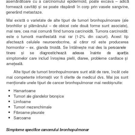
asemănătoare cu a carcinomului epidermoid, poate excava – adică
formează cavităţi şi se poate răspândi în corp prin vasele sangvine,
generând metastaze.
Mai există o varietate de alte tipuri de tumori bronhopulmonare (ale
bronhiilor şi plămânului – de obicei cele două forme sunt asociate),
mai rare, cea mai comună fiind tumora carcinoidă. Tumora carcinoidă:
este o tumoră manifestată mai rar (1-2% din cazuri). Acest tip
afectează celulele neuroendocrine, al căror rol este producerea
hormonilor – ex. glanda tiroidă. Se întâlneşte mai des la
persoanele
tinere şi se diagnostichează adesea înainte de apariţia
simptomelor care includ
înroşirea pielii, diaree, probleme cardiace şi
ameţeală.
Alte tipuri de tumori bronhopulmonare sunt atât de rare, încât cele
mai competente informaţii vor fi oferite de medicul dvs. Mai jos sunt
menţionate unele tipuri de cancer bronhopulmonar mai neobişnuite:
Hamartoame
Tumori ale glandelor bronşice
Limfoame
Tumori mezenchimale
Fibroame pleurale
Sarcoame
Simptome specifice cancerului bronhopulmonar