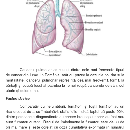
AMBULATOR CHIRURGIE
AMBULATOR ORTOPEDIE ȘI TRAUMATOLOGIE
AMBULATOR MEDICINĂ INTERNĂ
AMBULATOR NEUROLOGIE
AMBULATOR PEDIATRIE
AMBULATOR ÎNGRIJIRI PALIATIVE
MANAGEMENT
PROIECT DE MANAGEMENT 2026
PLAN STRATEGIC 2021 - 2025
PROIECT DE MANAGEMENT 2021
PROIECT DE MANAGEMENT 2017
CONSILIUL DE ADMINISTRAŢIE
COMITET DIRECTOR
Cancerul pulmonar este unul dintre cele mai frecvente tipuri
DECLARATIE MANAGER PRIVIND IMPLEMENTAREA
de cancer din lume. În România, atât cu privire la cazurile noi dar şi la
SISTEMULUI DE CALITATE 2019
mortalitate, cancerul pulmonar reprezintă cea mai frecventă formă la
PLAN MANAGEMENT
bărbaţi şi ocupă locul al patrulea la femei (după cancerele de sân, col
INTEGRITATE
uterin şi colorectal).
ADMINISTRATIV
RESURSE UMANE
Factori de risc
Comparativ cu nefumătorii, fumătorii şi foştii fumători au un
INFORMAŢII
risc crescut de a se îmbolnăvi: statisticile indică faptul că peste 90%
PROGRAM VOLUNTARIAT
dintre persoanele diagnosticate cu cancer bronhopulmonar au fost sau
JURIDIC
sunt fumători curenţi. Riscul de îmbolnăvire la fumători este de 30 de
ori mai mare şi este corelat cu doza cumulativă exprimată în numărul