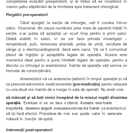
completarea evaluării preoperatorii, şi ar trebui să se încadreze în
maxim patru săptămâni de la trimiterea spre tratament chirurgical.
Perg
ătiri pre-operatorii
Când ajungeţi la secţia de chirurgie, veţi fi condus într-un
salon. Ocazional, din cauza numărului prea mare de pacienţi trataţi în
secţie, s-ar putea să aşteptaţi un scurt timp pentru a primi patul.
Odată stabilit în salon, vi se vor face primele investigaţii –
temperatură, puls, tensiunea arterială, proba de urină, recoltare de
sânge şi o electrocardiogramă, dacă este cazul. Vă va fi comunicat
planul de îngrijire şi aşteptările legate de operaţie. Acesta este
momentul ideal pentru a pune întrebări legate de operaţie, pentru a
discuta cu chirurgul şi anestezistul. Înainte de operaţie veţi semna un
formular de consimţământ.
Anestezistul vă va anestezia (adormi) în timpul operaţiei şi vă
va prescrie/administra medicamentele
(pre-medicaţia)
pentru relaxare
cu una-două ore înainte de a merge în sala de operaţii. Nu aveţi voie
s
ă mâncaţi şi să beţi nimic începând de la miezul nopţii dinaintea
opera
ţiei.
Eventual vi se va face o clismă. Aceasta este foarte
important
ă, deoarece asigură evacuarea stomacului înainte ca
anestezicul
să îşi facă efectul.
Procedura de mai sus poate varia
în oarecare
măsură în funcţie de
spital.
Interven
ţii post-operatorii