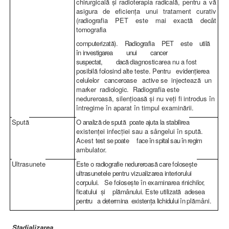
chirurgicală şi radioterapia radicală, pentru a vă
asigura de eficienţa unui tratament curativ
(radiografia PET este mai exactă decât
tomografia
computerizat
ă). Radiografia PET este utilă
în
investigarea unui cancer
suspectat, dacă
diagnosticarea nu a fost
posibilă folosind alte teste.
Pentru evidenţierea
celulelor canceroase active
se injectează un
marker radiologic. Radiografia
este
nedureroasă, silenţioasă şi nu veţi fi introdus
în
întregime în aparat în timpul examinării.
Spută
O analiz
ă de spută poate ajuta la stabilirea
existenţei infecţiei sau a sângelui în spută.
Acest
test se poate face în spital sau în regim
ambulator.
Ultrasunete
Este o radiografie nedureroas
ă care foloseşte
ultrasunetele pentru vizualizarea interiorului
corpului. Se foloseşte în examinarea rinichilor,
ficatului şi plămânului. Este utilizată adesea
pentru a determina existenţa lichidului în
plămâni.
Stadializarea