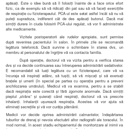
apăsaţi. Este o idee bună să îl folosiţi înainte de a face orice efort
fizic, ca de exemplu să vă ridicaţi din pat sau să vă faceţi exerciţiile
de respiraţie cu fizioterapeutul. PCA-ul este setat astfel încât să nu vă
puteţi supradoza, indiferent cât de des apăsaţi butonul. Dacă mai
simţiţi durere în ciuda folosirii PCA-ului regulat, vă vor fi administrate
alte medicamente.
Vizitele postoperatorii ale rudelor apropiate, sunt permise
după revenirea pacientului în salon. În primele zile se recomandă
legătura telefonică. Dacă survine o schimbare în starea dvs, un
membru al personalului de îngrijire vă va contacta familia.
După operaţie, doctorul vă va vizita pentru a verifica starea
dvs şi va decide continuarea sau întreruperea administrării sedativelor.
E
recomandabil să luaţi legătura cu un fizioterapeut, care vă va
încuraja
să inspiraţi adânc, să tuşiţi, să vă mişcaţi şi să exersaţi
braţele şi umerii (în special pe partea cu operaţia pentru a preveni
anchilozarea umărului). Medicul vă va examina, pentru a se stabili
dacă respiraţia
este corectă şi fără zgomote anormale. Dacă simţiţi
pieptul „strâns” şi
şuieraţi când respiraţi, doctorul vă va prescrie
inhalanţi. Inhalanţii uşurează respiraţia. Acestea vă vor ajuta să
eliminaţi secreţiile şi vă vor curăţa plămânii.
Medicii vor decide oprirea administrării calmantelor, îndepărtarea
tuburilor de drenaj şi nevoia efectuării altor radiografii ale toracelui. În
mod normal, în acest stadiu echipamentul de monitorizare al inimii va