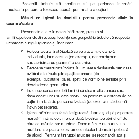
Pacienții trebuie să continue și pe perioada internării
medicația pe care o foloseau acasă, pentru alte afecțiuni.
M
ă
suri de igien
ă
la domiciliu pentru
persoanele aflate
î
n
carantina/izolare
Persoanele aflate
î
n carantin
ă
/izolare, precum
ş
i
familiile/persoanele din aceea
ş
i locuin
ţă
sau gospod
ă
rie
trebuie s
ă
respecte
urm
ă
toarele reguli igienice
ş
i
îndrumări:
Persoana carantinat
ă
/izolat
ă
se va plasa
î
ntr-o camer
ă
individual
ă
, bine aerisit
ă
(de exemplu, aer condi
ţ
ionat
sau aerisirea cu geamurile deschise).
Persoana carantinat
ă
/izolat
ă
îş
i limiteaz
ă
deplas
ă
rile
prin cas
ă
,
evit
â
nd s
ă
circule prin spa
ţ
iile comune (de
exemplu: buc
ă
t
ă
rie, baie), spa
ţ
ii ce vor fi bine aerisite
prin
deschiderea geamurilor;
Este necesar ca membrii familiei s
ă
stea
î
n alte camere
sau,
dac
ă
acest lucru nu este posibil, s
ă
p
ă
streze o
distan
ţă
de cel
pu
ţ
in 1 m fa
ţă
de persoana izolat
ă
(de
exemplu, s
ă
doarm
ă
î
ntr-un pat separat).
Igiena m
â
inilor trebuie s
ă
fie riguroas
ă
,
î
nainte
ş
i dup
ă
prepararea
m
â
nc
ă
rii,
î
nainte de a m
â
nca, dup
ă
folosirea
toaletei
ş
i ori de
c
â
te ori m
â
inile par murdare. Dac
ă
m
â
inile nu sunt vizibil
murdare, se poate folosi un
dezinfectant de m
â
ini pe baz
ă
de alcool. Pentru m
â
ini
vizibil murdare, se recomand
ă
ap
ă
ş
i