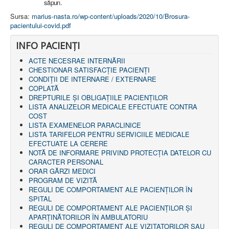
s
ă
pun.
Sursa:
marius-nasta.ro/wp-content/uploads/2020/10/Brosura-
pacientului-covid.pdf
INFO PACIENŢI
ACTE NECESRAE INTERNĂRII
CHESTIONAR SATISFACŢIE PACIENŢI
CONDIȚII DE INTERNARE / EXTERNARE
COPLATĂ
DREPTURILE ŞI OBLIGAŢIILE PACIENȚILOR
LISTA ANALIZELOR MEDICALE EFECTUATE CONTRA
COST
LISTA EXAMENELOR PARACLINICE
LISTA TARIFELOR PENTRU SERVICIILE MEDICALE
EFECTUATE LA CERERE
NOTĂ DE INFORMARE PRIVIND PROTECŢIA DATELOR CU
CARACTER PERSONAL
ORAR GĂRZI MEDICI
PROGRAM DE VIZITĂ
REGULI DE COMPORTAMENT ALE PACIENȚILOR ÎN
SPITAL
REGULI DE COMPORTAMENT ALE PACIENȚILOR ȘI
APARȚINĂTORILOR ÎN AMBULATORIU
REGULI DE COMPORTAMENT ALE VIZITATORILOR SAU