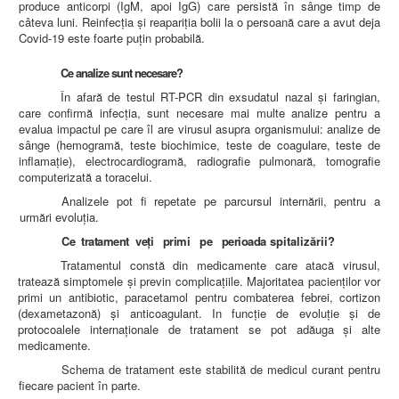
LEGISLAȚIE
produce anticorpi (IgM, apoi IgG) care persistă în sânge timp de
ECONOMIC
câteva luni. Reinfecția și reapariția bolii la o persoană care a avut deja
Covid-19 este foarte puțin probabilă.
ACHIZIŢII PUBLICE
BUGET
Ce analize sunt necesare?
CONTRACTE C.A.S.
În afară de testul RT-PCR din exsudatul nazal și faringian,
CONTRACTE PROGRAME NAȚIONALE
care confirmă infecția, sunt necesare mai multe analize pentru a
CHELTUIELI
evalua impactul pe care îl are virusul asupra organismului: analize de
CONSILIU DE ETICĂ
sânge (hemogramă, teste biochimice, teste de coagulare, teste de
CONTACT
inflamație), electrocardiogramă, radiografie pulmonară, tomografie
INFORMAŢII CONTACT
computerizată a toracelui.
RUTE ACCES
RELAȚIA CU MASS-MEDIA
Analizele pot fi repetate pe parcursul internării, pentru a
urmări evoluția.
PURTĂTOR DE CUVÂNT
Ce tratament ve
ți primi pe perioada
spitaliz
ă
rii?
REGULI ACCES MASS-MEDIA
ORAR AUDIENŢE
Tratamentul constă din medicamente care atacă virusul,
COMUNICATE
tratează simptomele și previn complicațiile. Majoritatea pacienților vor
HARTĂ SITE
primi un antibiotic, paracetamol pentru combaterea febrei, cortizon
PROGRAMARE ONLINE
(dexametazonă) și anticoagulant. In funcție de evoluție și de
protocoalele internaționale de tratament se pot adăuga și alte
medicamente.
Schema de tratament este stabilită de medicul curant pentru
fiecare pacient în parte.