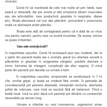
virusului.
AMBULATOR CHIRURGIE
AMBULATOR ORTOPEDIE ȘI TRAUMATOLOGIE
Covid-19 se manifestă de cele mai multe ori prin febră, tuse
AMBULATOR MEDICINĂ INTERNĂ
seacă și oboseală, dar pot exista și alte simptome (dureri musculare
AMBULATOR NEUROLOGIE
sau ale articulațiilor, tuse productivă, greutate în respirație, diaree
AMBULATOR PEDIATRIE
etc). Boala afectează cel mai des plămânii, provocând o pneumonie
AMBULATOR ÎNGRIJIRI PALIATIVE
virală ce afectează ambii plămâni.
MANAGEMENT
Boala este atât de contagioasă pentru că e dată de un virus
PROIECT DE MANAGEMENT 2026
nou pentru oameni, pentru care nu există imunitate. De aceea, oricine
PLAN STRATEGIC 2021 - 2025
se poate îmbolnăvi.
PROIECT DE MANAGEMENT 2021
PROIECT DE MANAGEMENT 2017
Care este evolu
ția bolii?
CONSILIUL DE ADMINISTRAŢIE
În majoritatea cazurilor, Covid-19 evoluează ușor sau moderat, dar la
COMITET DIRECTOR
o parte din pacienți boala are o evoluție gravă (cu afectare severă a
DECLARATIE MANAGER PRIVIND IMPLEMENTAREA
plămânilor și greutate în oxigenarea sângelui, posibila afectare a
SISTEMULUI DE CALITATE 2019
inimii, formarea de cheaguri, complicații ale altor organe). O mică
PLAN MANAGEMENT
parte din pacienți pot deceda ca urmare a bolii.
INTEGRITATE
ADMINISTRATIV
În majoritatea cazurilor, simptomele se ameliorează în 7-14
RESURSE UMANE
zile, similar gripei, și boala se vindecă fără urmări. În perioada de
convalescență pot persista oboseală, transpirații nocturne, afectarea
poftei de mâncare, care însă se rezolvă fără alt tratament. Fiind o
INFORMAŢII
boală nouă, încă nu știm dacă unii pacienți pot rămâne cu consecințe
PROGRAM VOLUNTARIAT
ireversibile pe termen lung.
JURIDIC
Urmare a infecției cu noul coronavirus, organismul uman