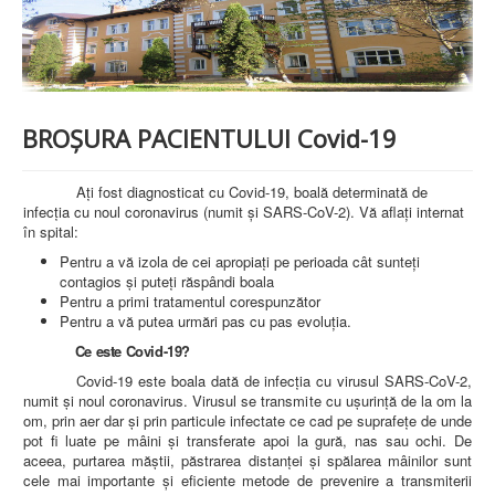
PREZENTARE SPITAL
ISTORIE
ACREDITĂRI/CERTIFICĂRI
CERTIFICAT ACREDITARE SPITAL
CERTIFICAT ISO 9001
STRUCTURA SPITALULUI
BROȘURA PACIENTULUI Covid-19
SECŢIA OBSTETRICĂ GINECOLOGIE
SECŢIA CHIRURGIE
SECŢIA BOLI INFECŢIOASE
Ați fost diagnosticat cu Covid-19, boală determinată de
SECŢIA MEDICINĂ INTERNĂ
infecția cu noul coronavirus (numit și SARS-CoV-2). Vă aflați internat
COMPARTIMENT PEDIATRIE
în spital:
COMPARTIMENTUL DE PRIMIRE URGENȚE (CPU)
Pentru a vă izola de cei apropiați pe perioada cât sunteți
LABORATOARE
contagios și puteți răspândi boala
Pentru a primi tratamentul corespunzător
LABORATOR DE ANALIZE MEDICALE
Pentru a vă putea urmări pas cu pas evoluția.
LABORATOR DE RADIOLOGIE ŞI IMAGISTICĂ
MEDICALĂ
Ce este Covid-19?
BLOC STERILIZARE
Covid-19 este boala dată de infecția cu virusul SARS-CoV-2,
APARAT FUNCŢIONAL
numit și noul coronavirus. Virusul se transmite cu ușurință de la om la
DISPENSAR DE PNEUMOFTIZIOLOGIE (TBC)
om, prin aer dar și prin particule infectate ce cad pe suprafețe de unde
AMBULATORIU INTEGRAT
pot fi luate pe mâini și transferate apoi la gură, nas sau ochi. De
CABINET PNEUMOLGIE
aceea, purtarea măștii, păstrarea distanței și spălarea mâinilor sunt
AMBULATOR BOLI INFECŢIOASE
cele mai importante și eficiente metode de prevenire a transmiterii
AMBULATOR OBSTETRICĂ GINECOLOGIE