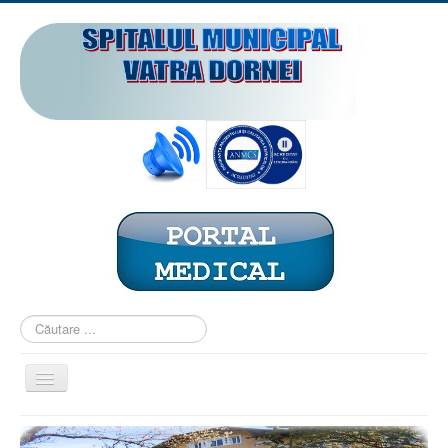
Căutare
...
Comută
navigarea
ACASĂ
PREZENTARE