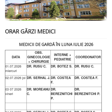
PREZENTARE SPITAL
ISTORIE
ACREDITĂRI/CERTIFICĂRI
CERTIFICAT ACREDITARE SPITAL
CERTIFICAT ISO 9001
STRUCTURA SPITALULUI
ORAR GĂRZI MEDICI
SECŢIA OBSTETRICĂ GINECOLOGIE
SECŢIA CHIRURGIE
SECŢIA BOLI INFECŢIOASE
MEDICII DE GARDĂ ÎN LUNA IULIE
2026
SECŢIA MEDICINĂ INTERNĂ
COMPARTIMENT PEDIATRIE
OBS.
INTERNE +
COMPARTIMENTUL DE PRIMIRE URGENȚE (CPU)
DATA
GINECOLOGIE
COORDONATOR
PEDIATRIE
LABORATOARE
+ CHIRURGIE
01.07.2026
DR. RUSU C.
DR. BOTEZ S.
DR. RUSU C.
LABORATOR DE ANALIZE MEDICALE
miercuri
LABORATOR DE RADIOLOGIE ŞI IMAGISTICĂ
02.07.2026 joi
DR. SERHAL J.
DR. COSTEA
DR. COSTEA F.
MEDICALĂ
F.
BLOC STERILIZARE
APARAT FUNCŢIONAL
03 07 2026
DR. MOREANU
DR.
DR.
DISPENSAR DE PNEUMOFTIZIOLOGIE (TBC)
vineri
C.
BEREZNITCHI
BEREZNITCHI P.
AMBULATORIU INTEGRAT
P.
CABINET PNEUMOLGIE
AMBULATOR BOLI INFECŢIOASE
AMBULATOR OBSTETRICĂ GINECOLOGIE