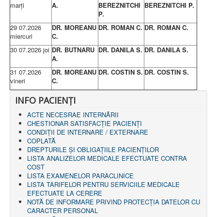
marţi
A.
BEREZNITCHI
BEREZNITCHI P.
P.
29 07.2026
DR. MOREANU
DR. ROMAN C.
DR. ROMAN C.
miercuri
C.
30 07.2026 joi
DR. BUTNARU
DR. DANILA S.
DR. DANILA S.
A.
31 07.2026
DR. MOREANU
DR. COSTIN S.
DR. COSTIN S.
vineri
C.
INFO PACIENŢI
ACTE NECESRAE INTERNĂRII
CHESTIONAR SATISFACŢIE PACIENŢI
CONDIȚII DE INTERNARE / EXTERNARE
COPLATĂ
DREPTURILE ŞI OBLIGAŢIILE PACIENȚILOR
LISTA ANALIZELOR MEDICALE EFECTUATE CONTRA
COST
LISTA EXAMENELOR PARACLINICE
LISTA TARIFELOR PENTRU SERVICIILE MEDICALE
EFECTUATE LA CERERE
NOTĂ DE INFORMARE PRIVIND PROTECŢIA DATELOR CU
CARACTER PERSONAL