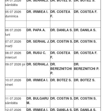
04 07.2026
DR. SERHALJ.
DR. BOTEZ S.
DR. BOTEZ S.
AMBULATOR CHIRURGIE
sâmbăta
AMBULATOR ORTOPEDIE ȘI TRAUMATOLOGIE
05 07 2026
DR. IRIMIEA
I.
DR. COSTEA
DR. COSTEA F.
AMBULATOR MEDICINĂ INTERNĂ
duminica
F.
AMBULATOR NEUROLOGIE
AMBULATOR PEDIATRIE
AMBULATOR ÎNGRIJIRI PALIATIVE
06 07.2026
DR. PAPA A.
DR. DANILA S.
DR. DANILA S.
MANAGEMENT
luni
PROIECT DE MANAGEMENT 2026
PLAN STRATEGIC 2021 - 2025
07.07.2026
DR. SERHAL J.
DR. COSTIN S.
DR. COSTIN S.
PROIECT DE MANAGEMENT 2021
marţi
PROIECT DE MANAGEMENT 2017
CONSILIUL DE ADMINISTRAŢIE
08.07 2026
DR. RUSU C.
DR. COSTEA
DR. COSTEA F.
COMITET DIRECTOR
miercuri
F.
DECLARATIE MANAGER PRIVIND IMPLEMENTAREA
09.07 2026 joi
DR. SERHALJ.
DR.
DR.
SISTEMULUI DE CALITATE 2019
BEREZNITCHI
BEREZNITCHI P.
PLAN MANAGEMENT
P.
INTEGRITATE
ADMINISTRATIV
10.07.2026
DR. IRIMIEA
I.
DR. BOTEZ S.
DR. BOTEZ S.
RESURSE UMANE
vineri
INFORMAŢII
PROGRAM VOLUNTARIAT
11 07.2026
DR. BULGARU
DR. COSTIN S.
DR. COSTIN S.
JURIDIC
sâmbăta
M.
12.07.2026
DR. IRIMIEA
I.
DR. DANILA S.
DR. DANILA S.