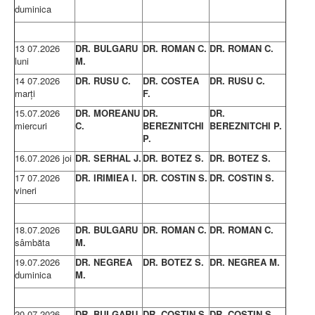
LEGISLAȚIE
duminica
ECONOMIC
ACHIZIŢII PUBLICE
13 07.2026
DR. BULGARU
DR. ROMAN C.
DR. ROMAN C.
BUGET
luni
M.
CONTRACTE C.A.S.
CONTRACTE PROGRAME NAȚIONALE
14 07.2026
DR. RUSU C.
DR. COSTEA
DR. RUSU C.
CHELTUIELI
marţi
F.
CONSILIU DE ETICĂ
15.07.2026
DR. MOREANU
DR.
DR.
CONTACT
miercuri
C.
BEREZNITCHI
BEREZNITCHI P.
INFORMAŢII CONTACT
P.
RUTE ACCES
RELAȚIA CU MASS-MEDIA
16.07.2026 joi
DR. SERHAL J.
DR. BOTEZ S.
DR. BOTEZ S.
17 07.2026
DR. IRIMIEA
I.
DR. COSTIN S.
DR. COSTIN S.
PURTĂTOR DE CUVÂNT
vineri
REGULI ACCES MASS-MEDIA
ORAR AUDIENŢE
COMUNICATE
18.07.2026
DR. BULGARU
DR. ROMAN C.
DR. ROMAN C.
HARTĂ SITE
sâmbăta
M.
PROGRAMARE ONLINE
19.07.2026
DR. NEGREA
DR. BOTEZ S.
DR. NEGREA M.
duminica
M.
20.07.2026
DR. BULGARU
DR. COSTIN S.
DR. COSTIN S.