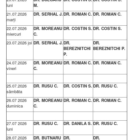
luni
M.
21.07.2026
DR. SERHAL J.
DR. ROMAN C.
DR. ROMAN C.
marţi
22.07.2026
DR. MOREANU
DR. COSTIN S.
DR. COSTIN S.
miercuri
C.
23.07.2026 joi
DR. SERHAL J.
DR.
DR.
BEREZNITCHI
BEREZNITCHI P.
P.
24.07.2026
DR. MOREANU
DR. ROMAN C.
DR. ROMAN C.
vineri
C.
25.07.2026
DR. RUSU C.
DR. COSTIN S.
DR. RUSU C.
sâmbăta
26.07 2026
DR. MOREANU
DR. ROMAN C.
DR. ROMAN C.
duminica
C.
27.07 2026
DR. RUSU C.
DR. DANILA S.
DR. RUSU C.
luni
28.07.2026
DR. BUTNARU
DR.
DR.