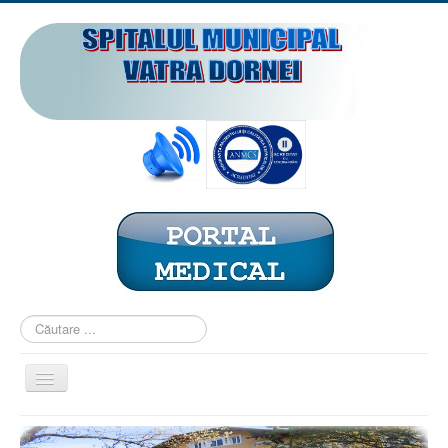
Căutare
...
Comută
navigarea
ACASĂ
PREZENTARE