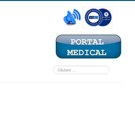
Căutare
...