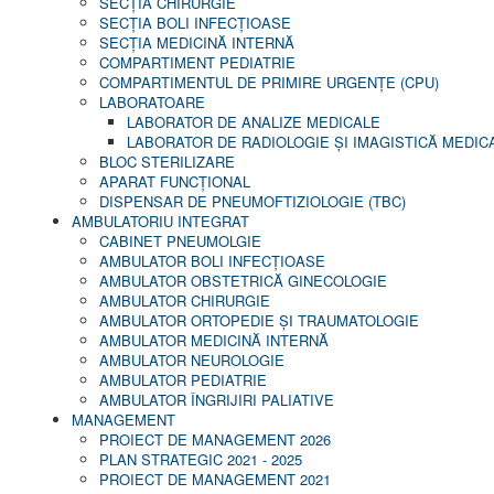
SECŢIA CHIRURGIE
SECŢIA BOLI INFECŢIOASE
SECŢIA MEDICINĂ INTERNĂ
COMPARTIMENT PEDIATRIE
COMPARTIMENTUL DE PRIMIRE URGENȚE (CPU)
LABORATOARE
LABORATOR DE ANALIZE MEDICALE
LABORATOR DE RADIOLOGIE ŞI IMAGISTICĂ MEDIC
BLOC STERILIZARE
APARAT FUNCŢIONAL
DISPENSAR DE PNEUMOFTIZIOLOGIE (TBC)
AMBULATORIU INTEGRAT
CABINET PNEUMOLGIE
AMBULATOR BOLI INFECŢIOASE
AMBULATOR OBSTETRICĂ GINECOLOGIE
AMBULATOR CHIRURGIE
AMBULATOR ORTOPEDIE ȘI TRAUMATOLOGIE
AMBULATOR MEDICINĂ INTERNĂ
AMBULATOR NEUROLOGIE
AMBULATOR PEDIATRIE
AMBULATOR ÎNGRIJIRI PALIATIVE
MANAGEMENT
PROIECT DE MANAGEMENT 2026
PLAN STRATEGIC 2021 - 2025
PROIECT DE MANAGEMENT 2021