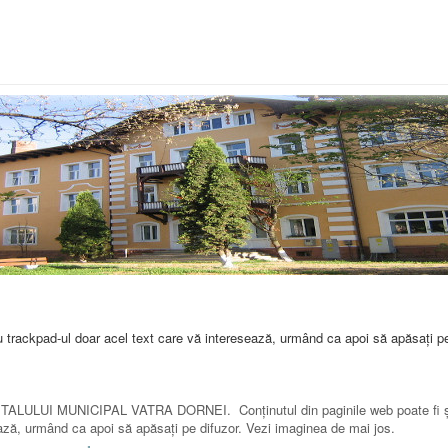
u trackpad-ul doar acel text care vă interesează, urmând ca apoi să apăsaţi pe
SPITALULUI MUNICIPAL VATRA DORNEI. Conţinutul din paginile web poate fi ş
ează, urmând ca apoi să apăsaţi pe difuzor. Vezi imaginea de mai jos.