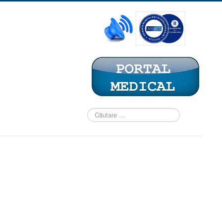
Căutare
...