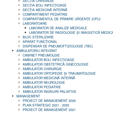
SECŢIA CHIRURGIE
SECŢIA BOLI INFECŢIOASE
SECŢIA MEDICINĂ INTERNĂ
COMPARTIMENT PEDIATRIE
COMPARTIMENTUL DE PRIMIRE URGENȚE (CPU)
LABORATOARE
LABORATOR DE ANALIZE MEDICALE
LABORATOR DE RADIOLOGIE ŞI IMAGISTICĂ MEDIC
BLOC STERILIZARE
APARAT FUNCŢIONAL
DISPENSAR DE PNEUMOFTIZIOLOGIE (TBC)
AMBULATORIU INTEGRAT
CABINET PNEUMOLGIE
AMBULATOR BOLI INFECŢIOASE
AMBULATOR OBSTETRICĂ GINECOLOGIE
AMBULATOR CHIRURGIE
AMBULATOR ORTOPEDIE ȘI TRAUMATOLOGIE
AMBULATOR MEDICINĂ INTERNĂ
AMBULATOR NEUROLOGIE
AMBULATOR PEDIATRIE
AMBULATOR ÎNGRIJIRI PALIATIVE
MANAGEMENT
PROIECT DE MANAGEMENT 2026
PLAN STRATEGIC 2021 - 2025
PROIECT DE MANAGEMENT 2021