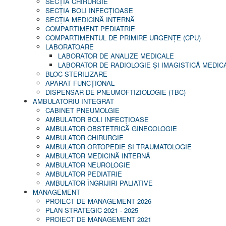
SECŢIA CHIRURGIE
SECŢIA BOLI INFECŢIOASE
SECŢIA MEDICINĂ INTERNĂ
COMPARTIMENT PEDIATRIE
COMPARTIMENTUL DE PRIMIRE URGENȚE (CPU)
LABORATOARE
LABORATOR DE ANALIZE MEDICALE
LABORATOR DE RADIOLOGIE ŞI IMAGISTICĂ MEDIC
BLOC STERILIZARE
APARAT FUNCŢIONAL
DISPENSAR DE PNEUMOFTIZIOLOGIE (TBC)
AMBULATORIU INTEGRAT
CABINET PNEUMOLGIE
AMBULATOR BOLI INFECŢIOASE
AMBULATOR OBSTETRICĂ GINECOLOGIE
AMBULATOR CHIRURGIE
AMBULATOR ORTOPEDIE ȘI TRAUMATOLOGIE
AMBULATOR MEDICINĂ INTERNĂ
AMBULATOR NEUROLOGIE
AMBULATOR PEDIATRIE
AMBULATOR ÎNGRIJIRI PALIATIVE
MANAGEMENT
PROIECT DE MANAGEMENT 2026
PLAN STRATEGIC 2021 - 2025
PROIECT DE MANAGEMENT 2021