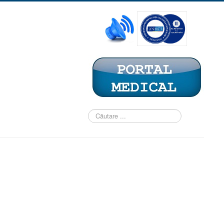
Căutare
...