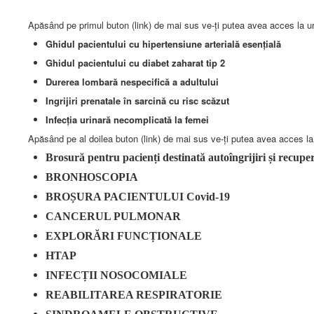
Apăsând pe primul buton (link) de mai sus ve-ți putea avea acces la ur
Ghidul pacientului cu hipertensiune arterială esențială
Ghidul pacientului cu diabet zaharat tip 2
Durerea lombară nespecifică a adultului
Ingrijiri prenatale în sarcină cu risc scăzut
Infecția urinară necomplicată la femei
Apăsând pe al doilea buton (link) de mai sus ve-ți putea avea acces la
Brosură pentru pacienți destinată autoîngrijiri și recu
BRONHOSCOPIA
BROȘURA PACIENTULUI Covid-19
CANCERUL PULMONAR
EXPLORĂRI FUNCȚIONALE
HTAP
INFECȚII NOSOCOMIALE
REABILITAREA RESPIRATORIE