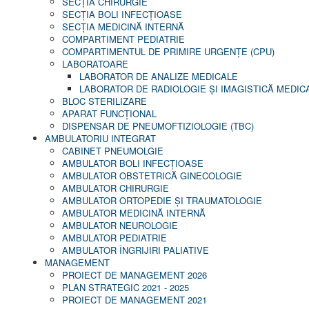
SECŢIA CHIRURGIE
SECŢIA BOLI INFECŢIOASE
SECŢIA MEDICINĂ INTERNĂ
COMPARTIMENT PEDIATRIE
COMPARTIMENTUL DE PRIMIRE URGENȚE (CPU)
LABORATOARE
LABORATOR DE ANALIZE MEDICALE
LABORATOR DE RADIOLOGIE ŞI IMAGISTICĂ MEDIC
BLOC STERILIZARE
APARAT FUNCŢIONAL
DISPENSAR DE PNEUMOFTIZIOLOGIE (TBC)
AMBULATORIU INTEGRAT
CABINET PNEUMOLGIE
AMBULATOR BOLI INFECŢIOASE
AMBULATOR OBSTETRICĂ GINECOLOGIE
AMBULATOR CHIRURGIE
AMBULATOR ORTOPEDIE ȘI TRAUMATOLOGIE
AMBULATOR MEDICINĂ INTERNĂ
AMBULATOR NEUROLOGIE
AMBULATOR PEDIATRIE
AMBULATOR ÎNGRIJIRI PALIATIVE
MANAGEMENT
PROIECT DE MANAGEMENT 2026
PLAN STRATEGIC 2021 - 2025
PROIECT DE MANAGEMENT 2021