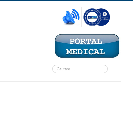
Căutare
...