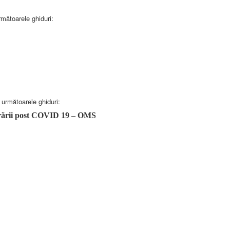
mătoarele ghiduri:
 următoarele ghiduri:
perării post COVID 19 – OMS