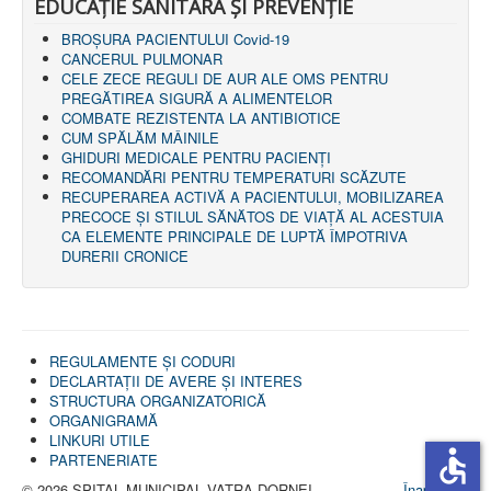
EDUCAȚIE SANITARĂ ȘI PREVENȚIE
BROȘURA PACIENTULUI Covid-19
CANCERUL PULMONAR
CELE ZECE REGULI DE AUR ALE OMS PENTRU
PREGĂTIREA SIGURĂ A ALIMENTELOR
COMBATE REZISTENTA LA ANTIBIOTICE
CUM SPĂLĂM MÂINILE
GHIDURI MEDICALE PENTRU PACIENȚI
RECOMANDĂRI PENTRU TEMPERATURI SCĂZUTE
RECUPERAREA ACTIVĂ A PACIENTULUI, MOBILIZAREA
PRECOCE ȘI STILUL SĂNĂTOS DE VIAȚĂ AL ACESTUIA
CA ELEMENTE PRINCIPALE DE LUPTĂ ÎMPOTRIVA
DURERII CRONICE
REGULAMENTE ŞI CODURI
DECLARTAŢII DE AVERE ȘI INTERES
STRUCTURA ORGANIZATORICĂ
ORGANIGRAMĂ
LINKURI UTILE
accessible
PARTENERIATE
© 2026 SPITAL MUNICIPAL VATRA DORNEI
Înapoi sus