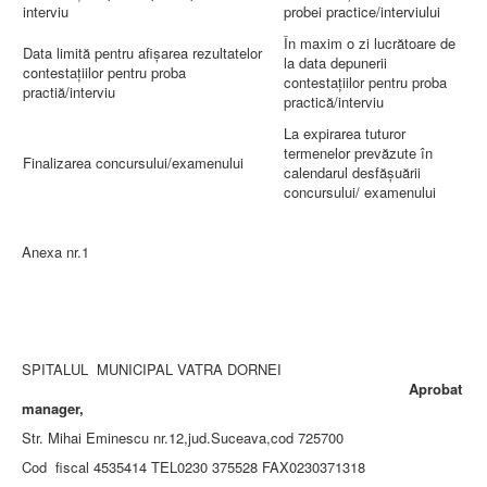
interviu
probei practice/interviului
În maxim o zi lucrătoare de
Data limită pentru afișarea rezultatelor
la data depunerii
contestațiilor pentru proba
contestațiilor pentru proba
practiă/interviu
practică/interviu
La expirarea tuturor
termenelor prevăzute în
Finalizarea concursului/examenului
calendarul desfășuării
concursului/ examenului
Anexa nr.1
SPITALUL MUNICIPAL VATRA DORNEI
Aprobat
manager,
Str. Mihai Eminescu nr.12,jud.Suceava,cod 725700
Cod fiscal 4535414 TEL0230 375528 FAX0230371318