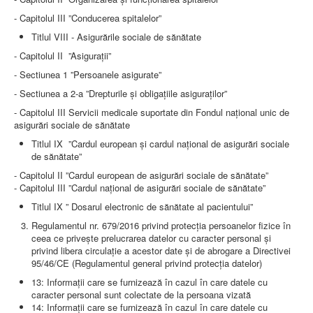
AMBULATOR CHIRURGIE
- Capitolul III ”Conducerea spitalelor”
AMBULATOR ORTOPEDIE ȘI TRAUMATOLOGIE
AMBULATOR MEDICINĂ INTERNĂ
Titlul VIII - Asigurările sociale de sănătate
AMBULATOR NEUROLOGIE
- Capitolul II ”Asigurații”
AMBULATOR PEDIATRIE
AMBULATOR ÎNGRIJIRI PALIATIVE
- Sectiunea 1 ”Persoanele asigurate”
MANAGEMENT
- Sectiunea a 2-a ”Drepturile și obligațiile asiguraților”
PROIECT DE MANAGEMENT 2026
PLAN STRATEGIC 2021 - 2025
- Capitolul III Servicii medicale suportate din Fondul național unic de
PROIECT DE MANAGEMENT 2021
asigurări sociale de sănătate
PROIECT DE MANAGEMENT 2017
Titlul IX ”Cardul european și cardul național de asigurări sociale
CONSILIUL DE ADMINISTRAŢIE
de sănătate”
COMITET DIRECTOR
DECLARATIE MANAGER PRIVIND IMPLEMENTAREA
- Capitolul II ”Cardul european de asigurări sociale de sănătate”
SISTEMULUI DE CALITATE 2019
- Capitolul III ”Cardul național de asigurări sociale de sănătate”
PLAN MANAGEMENT
Titlul IX ” Dosarul electronic de sănătate al pacientului”
INTEGRITATE
ADMINISTRATIV
Regulamentul nr. 679/2016 privind protecţia persoanelor fizice în
RESURSE UMANE
ceea ce priveşte prelucrarea datelor cu caracter personal şi
privind libera circulaţie a acestor date şi de abrogare a Directivei
INFORMAŢII
95/46/CE (Regulamentul general privind protecţia datelor)
PROGRAM VOLUNTARIAT
13: Informaţii care se furnizează în cazul în care datele cu
JURIDIC
caracter personal sunt colectate de la persoana vizată
14: Informaţii care se furnizează în cazul în care datele cu