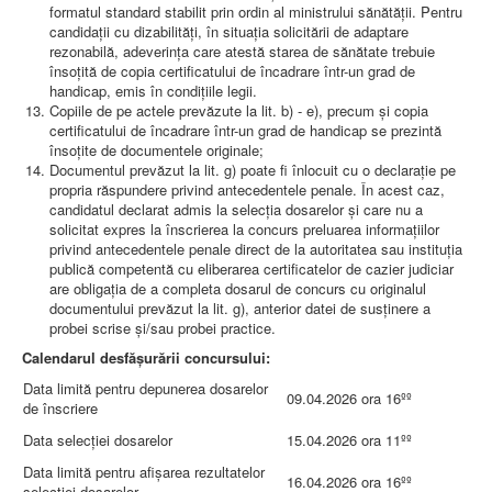
formatul standard stabilit prin ordin al ministrului sănătăţii. Pentru
candidaţii cu dizabilităţi, în situaţia solicitării de adaptare
rezonabilă, adeverinţa care atestă starea de sănătate trebuie
însoţită de copia certificatului de încadrare într-un grad de
handicap, emis în condiţiile legii.
Copiile de pe actele prevăzute la lit. b) - e), precum şi copia
certificatului de încadrare într-un grad de handicap se prezintă
însoţite de documentele originale;
Documentul prevăzut la lit. g) poate fi înlocuit cu o declaraţie pe
propria răspundere privind antecedentele penale. În acest caz,
candidatul declarat admis la selecţia dosarelor şi care nu a
solicitat expres la înscrierea la concurs preluarea informaţiilor
privind antecedentele penale direct de la autoritatea sau instituţia
publică competentă cu eliberarea certificatelor de cazier judiciar
are obligaţia de a completa dosarul de concurs cu originalul
documentului prevăzut la lit. g), anterior datei de susţinere a
probei scrise şi/sau probei practice.
Calendarul desfăşurării concursului:
Data limită pentru depunerea dosarelor
09.04.2026 ora 16ºº
de înscriere
Data selecţiei dosarelor
15.04.2026 ora 11ºº
Data limită pentru afişarea rezultatelor
16.04.2026 ora 16ºº
selecţiei dosarelor