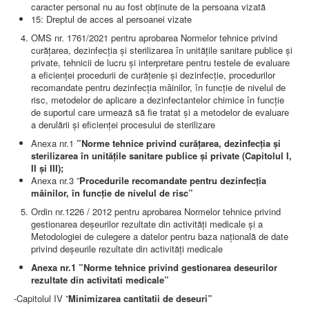
LEGISLAȚIE
caracter personal nu au fost obţinute de la persoana vizată
ECONOMIC
15: Dreptul de acces al persoanei vizate
OMS nr. 1761/2021 pentru aprobarea Normelor tehnice privind
ACHIZIŢII PUBLICE
curăţarea, dezinfecţia şi sterilizarea în unităţile sanitare publice şi
BUGET
private, tehnicii de lucru şi interpretare pentru testele de evaluare
CONTRACTE C.A.S.
a eficienţei procedurii de curăţenie şi dezinfecţie, procedurilor
CONTRACTE PROGRAME NAȚIONALE
recomandate pentru dezinfecţia mâinilor, în funcţie de nivelul de
CHELTUIELI
risc, metodelor de aplicare a dezinfectantelor chimice în funcţie
CONSILIU DE ETICĂ
de suportul care urmează să fie tratat şi a metodelor de evaluare
CONTACT
a derulării şi eficienţei procesului de sterilizare
INFORMAŢII CONTACT
RUTE ACCES
Anexa nr.1
”
Norme tehnice
privind curățarea, dezinfecția și
RELAȚIA CU MASS-MEDIA
sterilizarea în unitățile sanitare publice și private (Capitolul I,
II și III);
PURTĂTOR DE CUVÂNT
Anexa nr.3 ”
Procedurile
recomandate pentru dezinfecția
REGULI ACCES MASS-MEDIA
mâinilor, în funcție de nivelul de risc”
ORAR AUDIENŢE
Ordin nr.1226 / 2012 pentru aprobarea Normelor tehnice privind
COMUNICATE
gestionarea deşeurilor rezultate din activităţi medicale şi a
HARTĂ SITE
Metodologiei de culegere a datelor pentru baza naţională de date
PROGRAMARE ONLINE
privind deşeurile rezultate din activităţi medicale
Anexa nr.1 ”Norme tehnice
privind gestionarea deseurilor
rezultate din activitati medicale”
-Capitolul IV ”
Minimizarea cantitatii de deseuri”