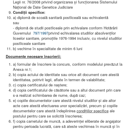
Legii nr. 76/2008 privind organizarea şi funcţionarea Sistemului
Naţional de Date Genetice Judiciare
Condiţii specifice:
a) diplomă de scoală sanitară postliceală sau echivalentă
sau
- diplomă de studii postliceale prin echivalare conform Hotărârii
Guvernului
797/1997
privind echivalarea studiilor absolvenților
liceelor sanitare, promoțiile 1976-1994 inclusiv, cu nivelul studiilor
postliceale sanitare
b) vechime în specialitate de minim 6 luni
Documente necesare înscrierii:
a) formular de înscriere la concurs, conform modelului prevăzut la
Anexa nr.1;
b) copia actului de identitate sau orice alt document care atestă
identitatea, potrivit legii, aflate în termen de valabilitate;
c) copia certificatului de naștere;
d) copia certificatului de căsătorie sau a altui document prin care
s-a realizat schimbarea de nume, după caz;
e) copiile documentelor care atestă nivelul studiilor şi ale altor
acte care atestă efectuarea unor specializări, precum şi copiile
documentelor care atestă îndeplinirea
condiţiilor specifice
ale
postului pentru care se solicită înscrierea;
f) copia carnetului de muncă, a adeverinţei eliberate de angajator
pentru perioada lucrată, care să ateste vechimea în muncă şi în