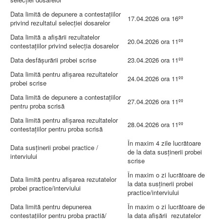
Data limită de depunere a contestaţiilor
17.04.2026 ora 16ºº
privind rezultatul selecţiei dosarelor
Data limită a afişării rezultatelor
20.04.2026 ora 11ºº
contestaţiilor privind selecţia dosarelor
Data desfăşurării probei scrise
23.04.2026 ora 11ºº
Data limită pentru afișarea rezultatelor
24.04.2026 ora 11ºº
probei scrise
Data limită de depunere a contestaţiilor
27.04.2026 ora 11ºº
pentru proba scrisă
Data limită pentru afișarea rezultatelor
28.04.2026 ora 11ºº
contestaţiilor pentru proba scrisă
În maxim 4 zile lucrătoare
Data susţinerii probei practice /
de la data susţinerii probei
interviului
scrise
În maxim o zi lucrătoare de
Data limită pentru afișarea rezutatelor
la data susținerii probei
probei practice/interviului
practice/interviului
Data limită pentru depunerea
În maxim o zi lucrătoare de
contestațiilor pentru proba practiă/
la data afișării rezutatelor