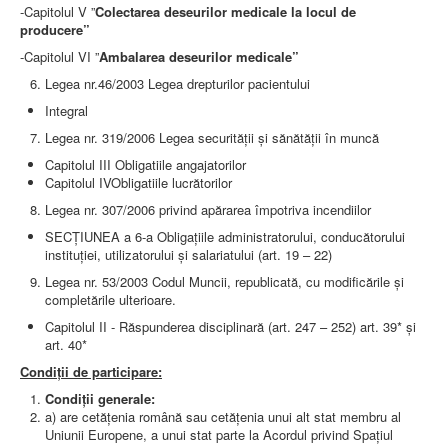
-Capitolul V ”
Colectarea deseurilor medicale la locul de
producere”
-Capitolul VI ”
Ambalarea deseurilor medicale”
Legea nr.46/2003 Legea drepturilor pacientului
Integral
Legea nr. 319/2006 Legea securităţii şi sănătăţii în muncă
Capitolul III Obligatiile angajatorilor
Capitolul IVObligatiile lucrătorilor
Legea nr. 307/2006 privind apărarea împotriva incendiilor
SECȚIUNEA a 6-a Obligațiile administratorului, conducătorului
instituției, utilizatorului și salariatului (art. 19 – 22)
Legea nr. 53/2003 Codul Muncii, republicată, cu modificările şi
completările ulterioare.
Capitolul II - Răspunderea disciplinară (art. 247 – 252) art. 39* și
art. 40*
Condiţii de participare:
Condiţii generale:
a) are cetăţenia română sau cetăţenia unui alt stat membru al
Uniunii Europene, a unui stat parte la Acordul privind Spaţiul