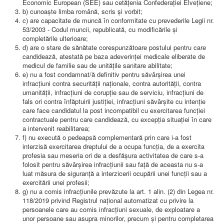
Economic European (SEE) sau cetăţenia Confederaţiei Elveţiene;
b) cunoaşte limba română, scris şi vorbit;
c) are capacitate de muncă în conformitate cu prevederile Legii nr.
53/2003 - Codul muncii, republicată, cu modificările şi
completările ulterioare;
d) are o stare de sănătate corespunzătoare postului pentru care
candidează, atestată pe baza adeverinţei medicale eliberate de
medicul de familie sau de unităţile sanitare abilitate;
e) nu a fost condamnat/ă definitiv pentru săvârşirea unei
infracţiuni contra securităţii naţionale, contra autorităţii, contra
umanităţii, infracţiuni de corupţie sau de serviciu, infracţiuni de
fals ori contra înfăptuirii justiţiei, infracţiuni săvârşite cu intenţie
care face candidatul la post incompatibil cu exercitarea funcţiei
contractuale pentru care candidează, cu excepţia situaţiei în care
a intervenit reabilitarea;
f) nu execută o pedeapsă complementară prin care i-a fost
interzisă exercitarea dreptului de a ocupa funcţia, de a exercita
profesia sau meseria ori de a desfăşura activitatea de care s-a
folosit pentru săvârşirea infracţiunii sau faţă de aceasta nu s-a
luat măsura de siguranţă a interzicerii ocupării unei funcţii sau a
exercitării unei profesii;
g) nu a comis infracţiunile prevăzute la art. 1 alin. (2) din Legea nr.
118/2019 privind Registrul naţional automatizat cu privire la
persoanele care au comis infracţiuni sexuale, de exploatare a
unor persoane sau asupra minorilor, precum şi pentru completarea