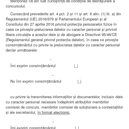
Menţionez că am luat cunoştinţă de condiţiile de desfăşurare a
concursului.
Cunoscând prevederile art. 4 pct. 2 şi 11 şi art. 6 alin. (1) lit. a) din
Regulamentul (UE) 2016/679 al Parlamentului European şi al
Consiliului din 27 aprilie 2016 privind protecţia persoanelor fizice în
ceea ce priveşte prelucrarea datelor cu caracter personal şi privind
libera circulaţie a acestor date şi de abrogare a Directivei 95/46/CE
(Regulamentul general privind protecţia datelor), în ceea ce priveşte
consimţământul cu privire la prelucrarea datelor cu caracter personal
declar următoarele:
_
Îmi exprim consimţământul |_|
_
Nu îmi exprim consimţământul |_|
cu privire la transmiterea informaţiilor şi documentelor, inclusiv date
cu caracter personal necesare îndeplinirii atribuţiilor membrilor
comisiei de concurs, membrilor comisiei de soluţionare a contestaţiilor
şi ale secretarului,
în format electronic
.
_
Îmi exprim consimţământul |_|