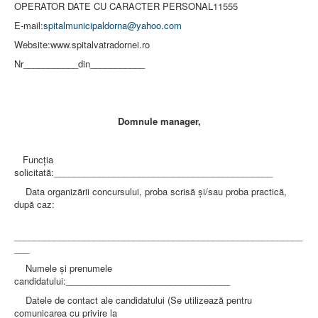
OPERATOR DATE CU CARACTER PERSONAL11555
E-mail:
spitalmunicipaldorna@yahoo.com
Website:www.spitalvatradornei.ro
Nr___________din___________
Domnule manager,
Funcţia
solicitată:____________________________________________
Data organizării concursului, proba scrisă şi/sau proba practică,
după caz:
__________________________________________________________
___
Numele şi prenumele
candidatului:_________________________________
Datele de contact ale candidatului (Se utilizează pentru
comunicarea cu privire la