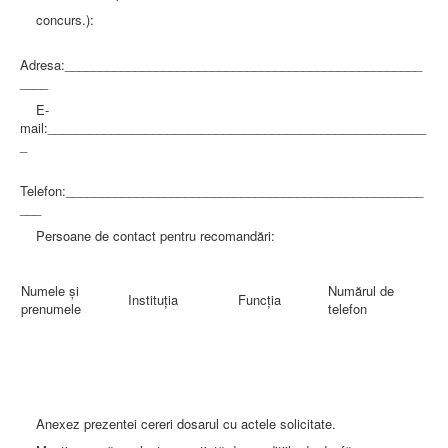
concurs.):
Adresa:___________________________________________________
____
E-
mail:______________________________________________________
_
Telefon:___________________________________________________
___
Persoane de contact pentru recomandări:
Numele şi
Numărul de
Instituţia
Funcţia
prenumele
telefon
Anexez prezentei cereri dosarul cu actele solicitate.