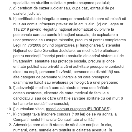
specialitatea studiilor solicitate pentru ocuparea postului;
g) certificat de cazier judiciar sau, după caz, extrasul de pe
cazierul judiciar;
h) certificatul de integritate comportamentală din care să reiasă că
nu s-au comis infracţiuni prevăzute la art. 1 alin. (2) din Legea nr.
118/2019 privind Registrul naţional automatizat cu privire la
persoanele care au comis infracţiuni sexuale, de exploatare a
unor persoane sau asupra minorilor, precum şi pentru completarea
Legii nr. 76/2008 privind organizarea şi funcţionarea Sistemului
Naţional de Date Genetice Judiciare, cu modificările ulterioare,
pentru candidaţii înscrişi pentru posturile din cadrul sistemului de
învăţământ, sănătate sau protecţie socială, precum şi orice
entitate publică sau privată a cărei activitate presupune contactul
direct cu copii, persoane în vârstă, persoane cu dizabilităţi sau
alte categorii de persoane vulnerabile ori care presupune
examinarea fizică sau evaluarea psihologică a unei persoane;
i) adeverinţă medicală care să ateste starea de sănătate
corespunzătoare, eliberată de către medicul de familie al
candidatului sau de către unităţile sanitare abilitate cu cel mult 6
luni anterior derulării concursului;
j) curriculum vitae,
model comun european (EUROPASS);
k) chitanţă taxă înscriere concurs (100 lei) ce se va achita la
Compartimentul Financiar-Contabilitate al unității;
Adeverinţa care atestă starea de sănătate conţine, în clar,
numărul, data, numele emitentului şi calitatea acestuia, în