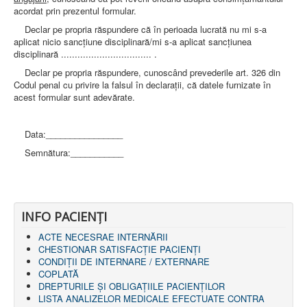
acordat prin prezentul formular.
Declar pe propria răspundere că în perioada lucrată nu mi s-a
aplicat nicio sancţiune disciplinară/mi s-a aplicat sancţiunea
disciplinară ................................. .
Declar pe propria răspundere, cunoscând prevederile art. 326 din
Codul penal cu privire la falsul în declaraţii, că datele furnizate în
acest formular sunt adevărate.
Data:________________
Semnătura:___________
INFO PACIENŢI
ACTE NECESRAE INTERNĂRII
CHESTIONAR SATISFACŢIE PACIENŢI
CONDIȚII DE INTERNARE / EXTERNARE
COPLATĂ
DREPTURILE ŞI OBLIGAŢIILE PACIENȚILOR
LISTA ANALIZELOR MEDICALE EFECTUATE CONTRA