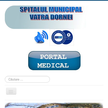
Căutare
...
Comută
navigarea
ACASĂ
PREZENTARE