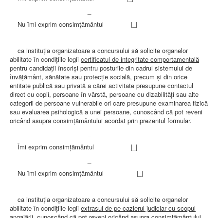
_
Nu îmi exprim consimţământul |_|
ca instituţia organizatoare a concursului să solicite organelor
abilitate în condiţiile legii
certificatul de integritate comportamentală
pentru candidaţii înscrişi pentru posturile din cadrul sistemului de
învăţământ, sănătate sau protecţie socială, precum şi din orice
entitate publică sau privată a cărei activitate presupune contactul
direct cu copii, persoane în vârstă, persoane cu dizabilităţi sau alte
categorii de persoane vulnerabile ori care presupune examinarea fizică
sau evaluarea psihologică a unei persoane, cunoscând că pot reveni
oricând asupra consimţământului acordat prin prezentul formular.
_
Îmi exprim consimţământul |_|
_
Nu îmi exprim consimţământul |_|
ca instituţia organizatoare a concursului să solicite organelor
abilitate în condiţiile legii
extrasul de pe cazierul judiciar cu scopul
angajării
, cunoscând că pot reveni oricând asupra consimţământului