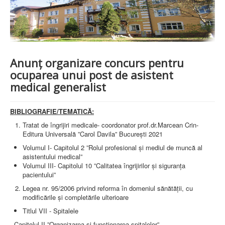
PREZENTARE SPITAL
ISTORIE
ACREDITĂRI/CERTIFICĂRI
CERTIFICAT ACREDITARE SPITAL
CERTIFICAT ISO 9001
STRUCTURA SPITALULUI
Anunț organizare concurs pentru
SECŢIA OBSTETRICĂ GINECOLOGIE
ocuparea unui post de asistent
SECŢIA CHIRURGIE
medical generalist
SECŢIA BOLI INFECŢIOASE
SECŢIA MEDICINĂ INTERNĂ
COMPARTIMENT PEDIATRIE
BIBLIOGRAFIE/TEMATICĂ:
COMPARTIMENTUL DE PRIMIRE URGENȚE (CPU)
LABORATOARE
Tratat de îngrijiri medicale- coordonator prof.dr.Marcean Crin-
Editura Universală ”Carol Davila” București 2021
LABORATOR DE ANALIZE MEDICALE
Volumul I- Capitolul 2 ”Rolul profesional și mediul de muncă al
LABORATOR DE RADIOLOGIE ŞI IMAGISTICĂ
asistentului medical”
MEDICALĂ
Volumul III- Capitolul 10 ”Calitatea îngrijirilor și siguranța
BLOC STERILIZARE
pacientului”
APARAT FUNCŢIONAL
DISPENSAR DE PNEUMOFTIZIOLOGIE (TBC)
Legea nr. 95/2006 privind reforma în domeniul sănătății, cu
AMBULATORIU INTEGRAT
modificările și completările ulterioare
CABINET PNEUMOLGIE
Titlul VII - Spitalele
AMBULATOR BOLI INFECŢIOASE
AMBULATOR OBSTETRICĂ GINECOLOGIE
- Capitolul II ”Organizarea și funcționarea spitalelor”