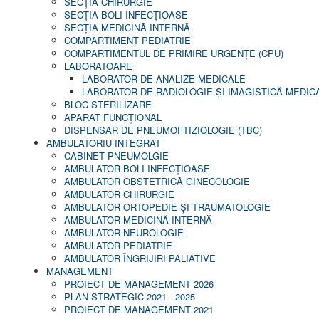
SECŢIA CHIRURGIE
SECŢIA BOLI INFECŢIOASE
SECŢIA MEDICINĂ INTERNĂ
COMPARTIMENT PEDIATRIE
COMPARTIMENTUL DE PRIMIRE URGENȚE (CPU)
LABORATOARE
LABORATOR DE ANALIZE MEDICALE
LABORATOR DE RADIOLOGIE ŞI IMAGISTICĂ MEDIC
BLOC STERILIZARE
APARAT FUNCŢIONAL
DISPENSAR DE PNEUMOFTIZIOLOGIE (TBC)
AMBULATORIU INTEGRAT
CABINET PNEUMOLGIE
AMBULATOR BOLI INFECŢIOASE
AMBULATOR OBSTETRICĂ GINECOLOGIE
AMBULATOR CHIRURGIE
AMBULATOR ORTOPEDIE ȘI TRAUMATOLOGIE
AMBULATOR MEDICINĂ INTERNĂ
AMBULATOR NEUROLOGIE
AMBULATOR PEDIATRIE
AMBULATOR ÎNGRIJIRI PALIATIVE
MANAGEMENT
PROIECT DE MANAGEMENT 2026
PLAN STRATEGIC 2021 - 2025
PROIECT DE MANAGEMENT 2021