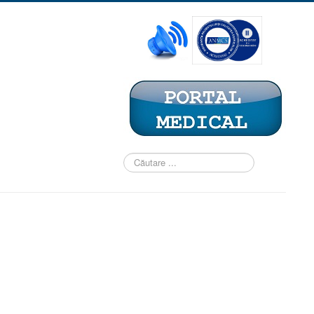
Căutare
...