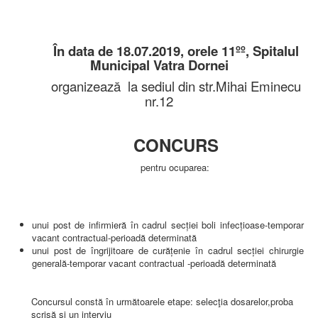
AMBULATOR CHIRURGIE
AMBULATOR ORTOPEDIE ȘI TRAUMATOLOGIE
AMBULATOR MEDICINĂ INTERNĂ
AMBULATOR NEUROLOGIE
În data de 18.07.2019, orele 11ºº, Spitalul
AMBULATOR PEDIATRIE
Municipal Vatra Dornei
AMBULATOR ÎNGRIJIRI PALIATIVE
organizează la sediul din str.Mihai Eminecu
MANAGEMENT
nr.12
PROIECT DE MANAGEMENT 2026
PLAN STRATEGIC 2021 - 2025
PROIECT DE MANAGEMENT 2021
PROIECT DE MANAGEMENT 2017
CONCURS
CONSILIUL DE ADMINISTRAŢIE
COMITET DIRECTOR
pentru ocuparea:
DECLARATIE MANAGER PRIVIND IMPLEMENTAREA
SISTEMULUI DE CALITATE 2019
PLAN MANAGEMENT
INTEGRITATE
unui post de infirmieră în cadrul secției boli infecțioase-temporar
ADMINISTRATIV
vacant contractual-perioadă determinată
RESURSE UMANE
unui post de îngrijitoare de curățenie în cadrul secției chirurgie
generală-temporar vacant contractual -perioadă determinată
INFORMAŢII
PROGRAM VOLUNTARIAT
JURIDIC
Concursul constă în următoarele etape: selecţia dosarelor,proba
scrisă şi un interviu