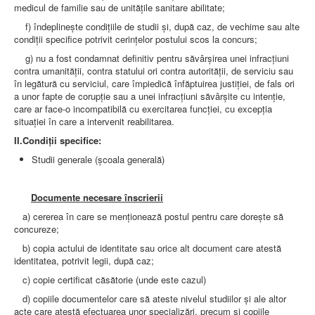
medicul de familie sau de unităţile sanitare abilitate;
f) îndeplineşte condiţiile de studii şi, după caz, de vechime sau alte
condiţii specifice potrivit cerinţelor postului scos la concurs;
g) nu a fost condamnat definitiv pentru săvârşirea unei infracţiuni
contra umanităţii, contra statului ori contra autorităţii, de serviciu sau
în legătură cu serviciul, care împiedică înfăptuirea justiţiei, de fals ori
a unor fapte de corupţie sau a unei infracţiuni săvârşite cu intenţie,
care ar face-o incompatibilă cu exercitarea funcţiei, cu excepţia
situaţiei în care a intervenit reabilitarea.
II.Condiţii specifice:
Studii generale (școala generală)
Documente necesare înscrierii
a) cererea în care se menţionează postul pentru care doreşte să
concureze;
b) copia actului de identitate sau orice alt document care atestă
identitatea, potrivit legii, după caz;
c) copie certificat căsătorie (unde este cazul)
d) copiile documentelor care să ateste nivelul studiilor şi ale altor
acte care atestă efectuarea unor specializări, precum şi copiile