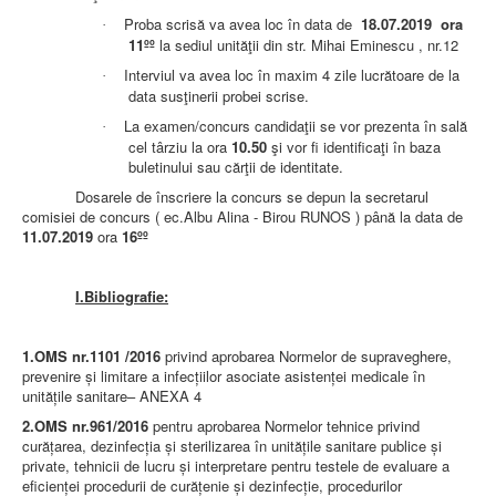
LEGISLAȚIE
ECONOMIC
Proba scrisă va avea loc în data de
18.07.2019
ora
·
11ºº
la sediul unităţii din str. Mihai Eminescu , nr.12
ACHIZIŢII PUBLICE
Interviul va avea loc în maxim 4 zile lucrătoare de la
·
BUGET
data susţinerii probei scrise.
CONTRACTE C.A.S.
CONTRACTE PROGRAME NAȚIONALE
La examen/concurs candidaţii se vor prezenta în sală
·
CHELTUIELI
cel târziu la ora
10.50
şi vor fi identificaţi în baza
CONSILIU DE ETICĂ
buletinului sau cărţii de identitate.
CONTACT
Dosarele de înscriere la concurs se depun la secretarul
INFORMAŢII CONTACT
comisiei de concurs ( ec.Albu Alina - Birou RUNOS ) până la data de
RUTE ACCES
11.07.2019
ora
16ºº
RELAȚIA CU MASS-MEDIA
PURTĂTOR DE CUVÂNT
I.Bibliografie:
REGULI ACCES MASS-MEDIA
ORAR AUDIENŢE
COMUNICATE
1.
OMS nr.1101 /2016
privind aprobarea Normelor de supraveghere,
HARTĂ SITE
prevenire şi limitare a infecţiilor asociate asistenţei medicale în
PROGRAMARE ONLINE
unităţile sanitare– ANEXA 4
2.OMS nr.961/2016
pentru aprobarea Normelor tehnice privind
curăţarea, dezinfecţia şi sterilizarea în unităţile sanitare publice şi
private, tehnicii de lucru şi interpretare pentru testele de evaluare a
eficienţei procedurii de curăţenie şi dezinfecţie, procedurilor