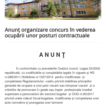
PREZENTARE SPITAL
ISTORIE
ACREDITĂRI/CERTIFICĂRI
CERTIFICAT ACREDITARE SPITAL
CERTIFICAT ISO 9001
STRUCTURA SPITALULUI
Anunţ organizare concurs în vederea
SECŢIA OBSTETRICĂ GINECOLOGIE
ocupării unor posturi contractuale
SECŢIA CHIRURGIE
SECŢIA BOLI INFECŢIOASE
SECŢIA MEDICINĂ INTERNĂ
COMPARTIMENT PEDIATRIE
A N U N Ţ
COMPARTIMENTUL DE PRIMIRE URGENȚE (CPU)
LABORATOARE
LABORATOR DE ANALIZE MEDICALE
În conformitate cu prevederile Codului muncii- Legea 53/2003-
LABORATOR DE RADIOLOGIE ŞI IMAGISTICĂ
republicată, cu modificările şi completările legale în vigoare
şi
HG
MEDICALĂ
nr.286/2011,
Hotărârea nr.1027/2014
pentru modificarea şi
BLOC STERILIZARE
completarea Regulamentului –cadru privind stabilirea principiilor
APARAT FUNCŢIONAL
generale de ocupare a unui post vacant sau temporar vacant şi a
DISPENSAR DE PNEUMOFTIZIOLOGIE (TBC)
criteriilor de promovare în grade sau trepte profesionale imediat
AMBULATORIU INTEGRAT
superioare a personalului din sectorul bugetar şi OUG nr.90/2017
CABINET PNEUMOLGIE
privind unele măsuri fiscal-bugetare, modificarea şi completarea unor
AMBULATOR BOLI INFECŢIOASE
acte normative şi prorogarea unor termene
AMBULATOR OBSTETRICĂ GINECOLOGIE