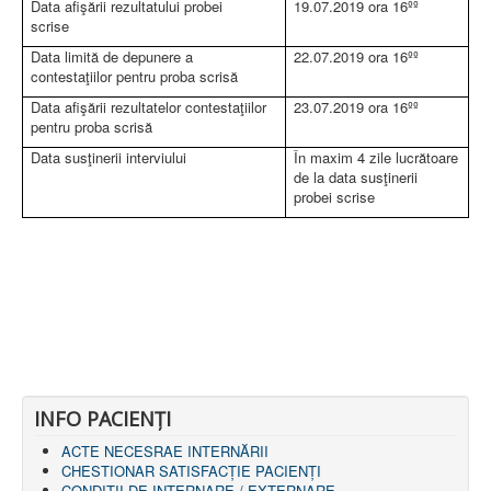
Data afişării rezultatului probei
19.07.2019 ora 16ºº
scrise
Data limită de depunere a
22.07.2019 ora 16ºº
contestaţiilor pentru proba scrisă
Data afişării rezultatelor contestaţiilor
23.07.2019 ora 16ºº
pentru proba scrisă
Data susţinerii interviului
În maxim 4 zile lucrătoare
de la data susţinerii
probei scrise
INFO PACIENŢI
ACTE NECESRAE INTERNĂRII
CHESTIONAR SATISFACŢIE PACIENŢI
CONDIȚII DE INTERNARE / EXTERNARE