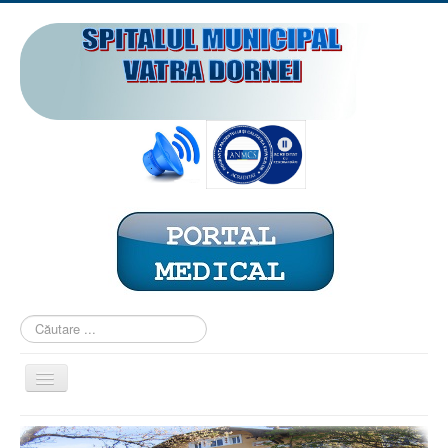
Căutare
...
Comută
navigarea
ACASĂ
PREZENTARE