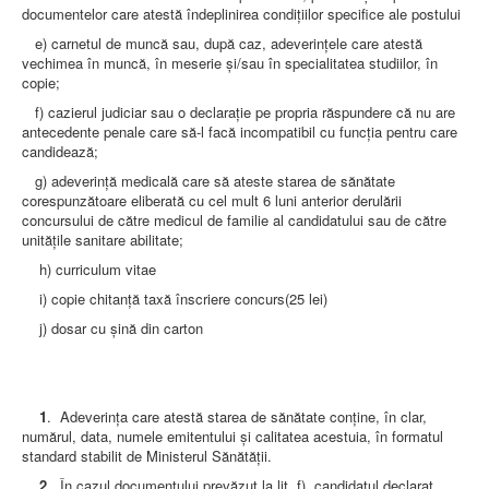
documentelor care atestă îndeplinirea condiţiilor specifice ale postului
e) carnetul de muncă sau, după caz, adeverinţele care atestă
vechimea în muncă, în meserie şi/sau în specialitatea studiilor, în
copie;
f) cazierul judiciar sau o declaraţie pe propria răspundere că nu are
antecedente penale care să-l facă incompatibil cu funcţia pentru care
candidează;
g) adeverinţă medicală care să ateste starea de sănătate
corespunzătoare eliberată cu cel mult 6 luni anterior derulării
concursului de către medicul de familie al candidatului sau de către
unităţile sanitare abilitate;
h) curriculum vitae
i)
copie chitanţă taxă înscriere concurs(25 lei)
j) dosar cu şină din carton
1
. Adeverinţa care atestă starea de sănătate conţine, în clar,
numărul, data, numele emitentului şi calitatea acestuia, în formatul
standard stabilit de Ministerul Sănătăţii.
2
. În cazul documentului prevăzut la lit. f), candidatul declarat