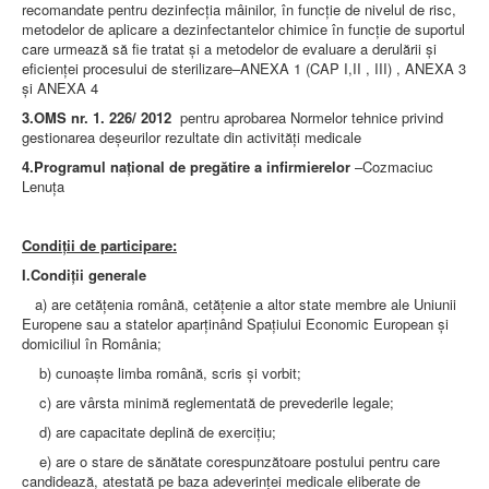
recomandate pentru dezinfecţia mâinilor, în funcţie de nivelul de risc,
metodelor de aplicare a dezinfectantelor chimice în funcţie de suportul
care urmează să fie tratat şi a metodelor de evaluare a derulării şi
eficienţei procesului de sterilizare–ANEXA 1 (CAP I,II , III) , ANEXA 3
şi ANEXA 4
3.OMS nr. 1. 226/ 2012
pentru aprobarea Normelor tehnice privind
gestionarea deşeurilor rezultate din activităţi medicale
4.Programul naţional de pregătire a infirmierelor
–Cozmaciuc
Lenuţa
Condiţii de participare:
I.Condiţii generale
a) are cetăţenia română, cetăţenie a altor state membre ale Uniunii
Europene sau a statelor aparţinând Spaţiului Economic European şi
domiciliul în România;
b) cunoaşte limba română, scris şi vorbit;
c) are vârsta minimă reglementată de prevederile legale;
d) are capacitate deplină de exerciţiu;
e) are o stare de sănătate corespunzătoare postului pentru care
candidează, atestată pe baza adeverinţei medicale eliberate de