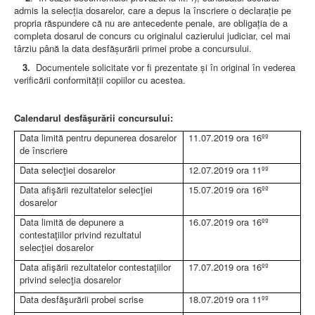
admis la selecţia dosarelor, care a depus la înscriere o declaraţie pe
propria răspundere că nu are antecedente penale, are obligaţia de a
completa dosarul de concurs cu originalul cazierului judiciar, cel mai
târziu până la data desfăşurării primei probe a concursului.
3.
Documentele solicitate vor fi prezentate şi în original în vederea
verificării conformităţii copiilor cu acestea.
Calendarul desfăşurării concursului:
Data limită pentru depunerea dosarelor
11.07.2019 ora 16ºº
de înscriere
Data selecţiei dosarelor
12.07.2019 ora 11ºº
Data afişării rezultatelor selecţiei
15.07.2019 ora 16ºº
dosarelor
Data limită de depunere a
16.07.2019 ora 16ºº
contestaţiilor privind rezultatul
selecţiei dosarelor
Data afişării rezultatelor contestaţiilor
17.07.2019 ora 16ºº
privind selecţia dosarelor
Data desfăşurării probei scrise
18.07.2019 ora 11ºº